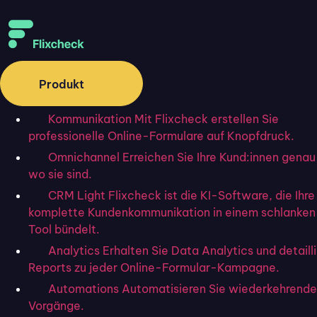
Produkt
Kommunikation
Mit Flixcheck erstellen Sie
Kundenservice
professionelle Online-Formulare auf Knopfdruck.
Die besten Ticketsysteme
Omnichannel
Erreichen Sie Ihre Kund:innen genau
für kleine Unternehmen
wo sie sind.
CRM Light
Flixcheck ist die KI-Software, die Ihre
komplette Kundenkommunikation in einem schlanke
Tool bündelt.
Startseite
»
Blog
»
Die besten Ticketsysteme für kleine
Analytics
Erhalten Sie Data Analytics und detaill
Unternehmen
Reports zu jeder Online-Formular-Kampagne.
Automations
Automatisieren Sie wiederkehrende
Vorgänge.