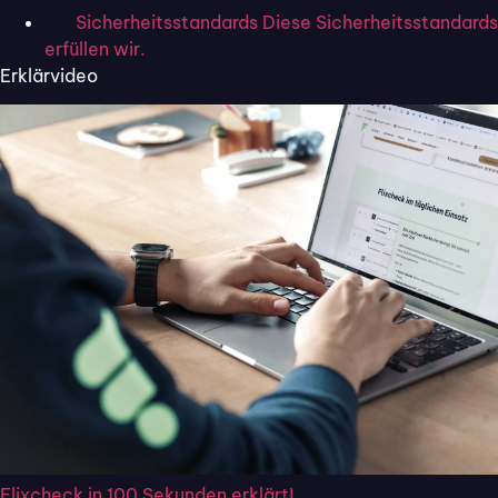
Kontext verwendet werden, gehören
IT-Support,
Sicherheitsstandards
Diese Sicherheitsstandards
erfüllen wir.
Ticketverwaltung
und
Kundenservice-Software
.
Erklärvideo
Welche Features sollten
moderne Ticketsysteme
mitbringen?
Ein modernes Ticketsystem für kleine Unternehmen
sollten mit modernen Features ausgestattet sein, die es
Ihren Teams ermöglicht, die Kundenabfragen
zielführend
und nachhaltig
abzuarbeiten.
Automatisierung von
Flixcheck in 100 Sekunden erklärt!