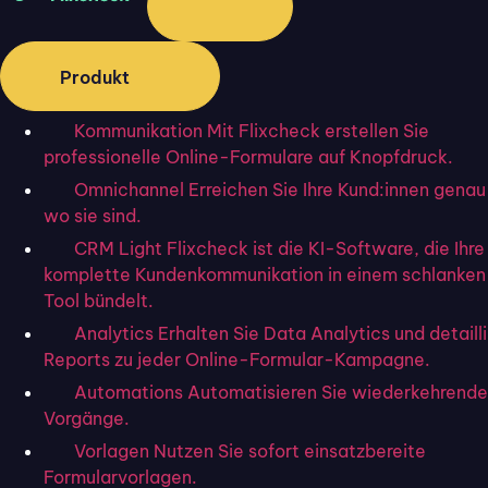
Produkt
Kommunikation
Mit Flixcheck erstellen Sie
professionelle Online-Formulare auf Knopfdruck.
Omnichannel
Erreichen Sie Ihre Kund:innen genau
wo sie sind.
Helpdesk-Software ist ein integraler Bestandteil vieler
Ticketsysteme und bietet eine zentrale Schnittstelle,
CRM Light
Flixcheck ist die KI-Software, die Ihre
komplette Kundenkommunikation in einem schlanke
durch die Support-Mitarbeiter:innen auf
eingehende
Tool bündelt.
Anfragen zugreifen
und diese bearbeiten können. Diese
Analytics
Erhalten Sie Data Analytics und detaill
Plattformen vereinfachen die Kommunikation zwischen
Reports zu jeder Online-Formular-Kampagne.
Kund:innen und dem Unternehmen, und verbessern mittels
Automations
Automatisieren Sie wiederkehrende
Strukturierung und Automatisierung der Prozesse auch
Vorgänge.
die Wirksamkeit des gesamten Kundensupports.
Vorlagen
Nutzen Sie sofort einsatzbereite
Formularvorlagen.
Zu den weiteren Begriffen, die synonym und in diesem