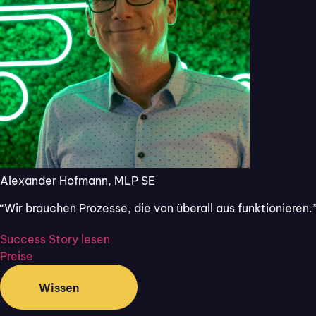
digitalisieren
mit Flixcheck.
30 Tage kostenlos
Jetzt starten
und unverbindlich
testen, ohne
automatische
Verlängerung und
ohne Angabe von
Kreditkartendaten.
Alexander Hofmann, MLP SE
“Wir brauchen Prozesse, die von überall aus funktionieren.
Success Story lesen
Preise
Wissen