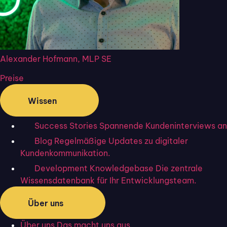
Alexander Hofmann, MLP SE
Preise
Wissen
Success Stories
Spannende Kundeninterviews an
Blog
Regelmäßige Updates zu digitaler
Kundenkommunikation.
Development Knowledgebase
Die zentrale
Wissensdatenbank für Ihr Entwicklungsteam.
Durch die Corona-Pandemie wurden Remote-
Über uns
Arbeitsplätze beliebt wie nie – viele Firmen haben diese
Strukturen beibehalten.
Über uns
Das macht uns aus.