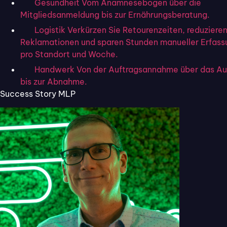
Projektmanagement-Software und Kommunikationstools.
Gesundheit
Vom Anamnesebogen über die
Mitgliedsanmeldung bis zur Ernährungsberatung.
Logistik
Verkürzen Sie Retourenzeiten, reduziere
Self-Service-Optionen
Reklamationen und sparen Stunden manueller Erfass
pro Standort und Woche.
Ein weiteres wichtiges Merkmal ist die Bereitstellung von
Handwerk
Von der Auftragsannahme über das A
Self-Service-Optionen
durch eine Wissensdatenbank
bis zur Abnahme.
oder ein Kundenportal, wo Kund:innen schnelle Antworten
Success Story MLP
auf ihre Fragen finden können, ohne direkt den Support-
Mitarbeiter:innen kontaktieren zu müssen.
Mobiler Zugriff der Helpdesk-
Software
Die Möglichkeit, das Ticketsystem über mobile Geräte zu
nutzen, ist ausschlaggebend für Teams, die
flexibel oder
remote arbeiten
.