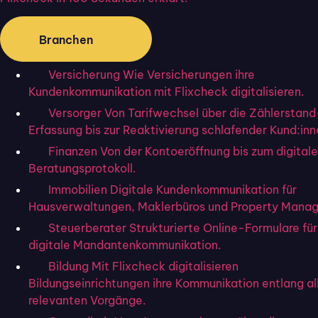
Routineaufgaben
Ein zentrales Feature moderner Ticketsysteme ist die
Branchen
Fähigkeit, Routineaufgaben zu automatisieren. Das
Versicherung
Wie Versicherungen ihre
schließt die
automatische Ticketzuweisung
basierend
Kundenkommunikation mit Flixcheck digitalisieren.
auf Schlagwörtern, die Priorisierung von Anfragen und das
Versorger
Von Tarifwechsel über die Zählerstand
Versenden von automatisierten Antworten auf häufig
Erfassung bis zur Reaktivierung schlafender Kund:inn
gestellte Fragen ein. Solche Automatisierungen helfen,
Finanzen
Von der Kontoeröffnung bis zum digital
die Antwortzeiten zu verkürzen und die
Lösequote des
Beratungsprotokoll.
Kundensupportteams zu erhöhen
.
Immobilien
Digitale Kundenkommunikation für
Hausverwaltungen, Maklerbüros und Property Manag
Steuerberater
Strukturierte Online-Formulare für
Integrationen mit anderen Tools
digitale Mandantenkommunikation.
Die beste Helpdesk-Software bietet
nahtlose
Bildung
Mit Flixcheck digitalisieren
Integrationen
mit anderen Geschäftstools, die im
Bildungseinrichtungen ihre Kommunikation entlang al
Unternehmen genutzt werden, wie CRM-Systeme,
relevanten Vorgänge.