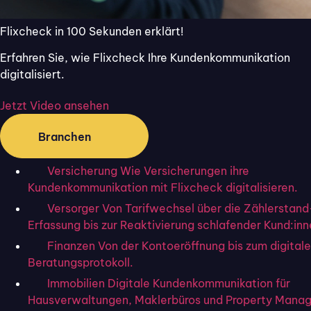
das Chaos gar nicht erst entstehen zu
lassen, bieten sich spezielle Ticketsysteme
Flixcheck in 100 Sekunden erklärt!
an.
Erfahren Sie, wie Flixcheck Ihre Kundenkommunikation
Im folgenden Artikel geben wir Ihnen einen
digitalisiert.
Überblick über die fünf besten
Ticketsysteme, die Ihnen die Arbeit
Jetzt Video ansehen
abnehmen und ganz nebenbei einen guten
Branchen
Eindruck bei Ihren Kund:innen hinterlassen.
Hier lesen Sie über die Features, Hürden,
Versicherung
Wie Versicherungen ihre
Preismodelle und einen Vergleich der Tools,
Kundenkommunikation mit Flixcheck digitalisieren.
die sich am besten für kleine Unternehmen
Versorger
Von Tarifwechsel über die Zählerstand
eignen.
Erfassung bis zur Reaktivierung schlafender Kund:inn
Eines dieser Tools ist Flixcheck, das für
Finanzen
Von der Kontoeröffnung bis zum digital
moderne Kundenkommunikation geschaffen
Beratungsprotokoll.
wurde. Die All-in-One-Software hat sich
Immobilien
Digitale Kundenkommunikation für
mit seinem innovativen und intuitiven
Hausverwaltungen, Maklerbüros und Property Manag