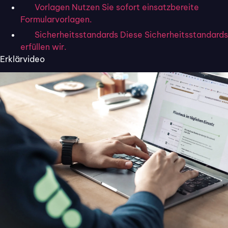
Vorlagen
Nutzen Sie sofort einsatzbereite
Formularvorlagen.
Sicherheitsstandards
Diese Sicherheitsstandards
erfüllen wir.
Erklärvideo
9. Mai 2024
Tugay.Bilir
Viele Kundenanfragen sind wünschenswert,
doch wenn der Schwarm an Anfragen die
interne Organisation durcheinanderbringt,
muss schnell reagiert werden. Oft mündet
das in einer niedrigen Qualität an
Antworten, die Ihre Kund:innen erhalten. Um