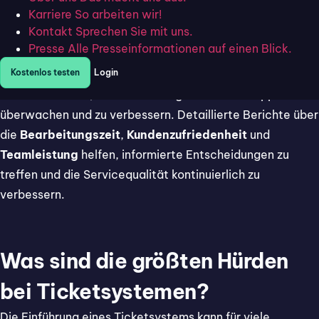
Karriere
So arbeiten wir!
Kontakt
Sprechen Sie mit uns.
Berichterstattung und Analytik
Presse
Alle Presseinformationen auf einen Blick.
Kostenlos testen
Login
Fortgeschrittene Berichtsfunktionen und Analyse-Tools
sind unerlässlich, um die Leistung des Kundensupports zu
überwachen und zu verbessern. Detaillierte Berichte über
die
Bearbeitungszeit
,
Kundenzufriedenheit
und
Teamleistung
helfen, informierte Entscheidungen zu
treffen und die Servicequalität kontinuierlich zu
verbessern.
Was sind die größten Hürden
bei Ticketsystemen?
Die Einführung eines Ticketsystems kann für viele