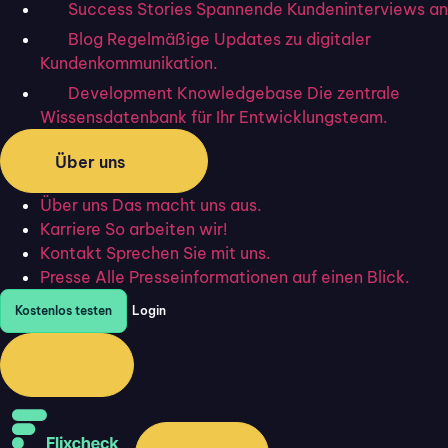
Definition: Was ist ein
Success Stories
Spannende Kundeninterviews an
Ticketsystem für kleine
Blog
Regelmäßige Updates zu digitaler
Kundenkommunikation.
Unternehmen?
Development Knowledgebase
Die zentrale
Wissensdatenbank für Ihr Entwicklungsteam.
Ein
Ticketsystem
, oft auch als
Helpdesk-Software
bekannt, ist ein Werkzeug für Unternehmen, um
Über uns
Kundenanfragen zielführend und systematisch zu
Über uns
Das macht uns aus.
bearbeiten. Diese Systeme ermöglichen es, Anfragen in
Karriere
So arbeiten wir!
Form von „Tickets“ zu erfassen, zu verwalten und zu
Kontakt
Sprechen Sie mit uns.
priorisieren, sodass kein Anliegen unbeantwortet bleibt
Presse
Alle Presseinformationen auf einen Blick.
und die Kundenzufriedenheit gesteigert wird.
Kostenlos testen
Login