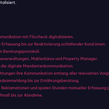
Angebotsbestätigung und F
alisiert.
kl. Kund:innen-Unterschrift zur
Unterschrift
stätigung des Aufmaßes.
Auftrag rechtssicher und so
gebucht.
unikation mit Flixcheck digitalisieren.
-Erfassung bis zur Reaktivierung schlafender Kund:innen.
ngsvertrag & Service-
n Beratungsprotokoll.
age
usverwaltungen, Maklerbüros und Property Manager.
ederkehrende Online-Formulare
r Wartungs-Erinnerung mit
r die digitale Mandantenkommunikation.
rminvorschlag
kl. SEPA-Mandat für jährliche
ichtungen ihre Kommunikation entlang aller relevanten Vor
rvicepauschalen.
dsanmeldung bis zur Ernährungsberatung.
en Reklamationen und sparen Stunden manueller Erfassung 
fmaß bis zur Abnahme.
Enterprise