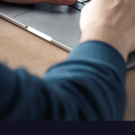
ettbewerbsdruck auf der Baustelle und steigende Dokume
 Zettel-Aufmaße, unsortierte WhatsApp-Fotos und Excel-L
 genau diese Vorgänge in strukturierte mobile Online-Fo
Kleine und mittelständische Unternehmen
 für Handwerksbetriebe & Bauu
aß vor Ort
Angebot annehmen mit FES
bile Erfassung von Maßen,
Statt PDF per Mail und
izzen und Foto-Aufnahmen
Rücksendung per Fax: Onlin
rekt am Smartphone
Formular mit