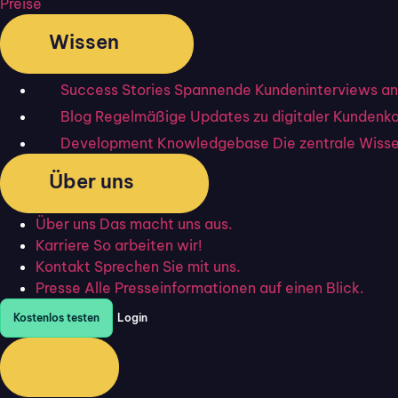
Preise
Ihre Daten in zertifizierter
Wissen
Flixcheck
ist offiziell nach
ISO 27001
zertifizi
Success Stories
Spannende Kundeninterviews an
erfüllen wir nachweislich höchste Anforderun
Blog
Regelmäßige Updates zu digitaler Kundenk
eine
DSGVO-konforme
Datenverarbeitung,
e
Development Knowledgebase
Die zentrale Wiss
deutschen Rechenzentren
. So bietet
Flixchec
Über uns
Gesundheitswesen Bestand hat.
Über uns
Das macht uns aus.
Karriere
So arbeiten wir!
Kontakt
Sprechen Sie mit uns.
Presse
Alle Presseinformationen auf einen Blick.
Kostenlos testen
Login