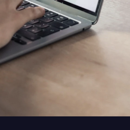
ntationspflichten in Büro und Verwaltung.
isten, die irgendwann ins Büro übertragen
rmulare – vom Vor-Ort-Aufmaß bis zur
nternehmen
Abnahmeprotokoll mit Foto-Doku
Strukturierte Abnahme nach BGB-
e-
Werkvertragsrecht
inkl. Mängelliste, Foto-Upload und