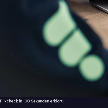
Weniger Papierkram. Mehr Zeit fürs Handwerk.
Handwerk und Bau belastet hoher Zeit- und W
Ohne durchgängige Digitalisierung entstehen
werden müssen. Mit Flixcheck verwandeln Sie
revisionssicheren Abnahme.
Use Cases
Auftrags- & Anfrageannahme
Aufm
online
Mo
Sk
Flixcheck in 100 Sekunden erklärt!
Online-Formular auf der Website
di
oder als Widget