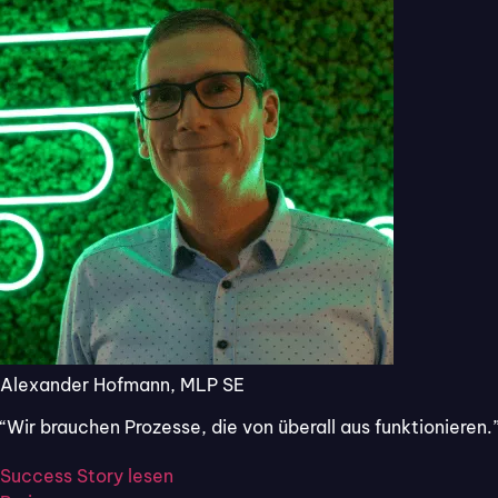
Us
Skaliertes Mängelmanagement
Subu
im Bauprojekt
Stam
Strukturierte Mängelerfassung auf
On
der Baustelle
S
jeder Mangel mit Foto, Standort,
Ve
Gewerk, Verantwortliche:r und
Be
Frist.
in
Übergabe an Bauleitung in
Si
Echtzeit.
Alexander Hofmann, MLP SE
“Wir brauchen Prozesse, die von überall aus funktionieren.
ISO 27001
Success Story lesen