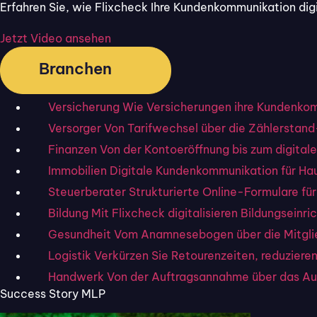
Kund:innen liefern strukturiert
Erfahren Sie, wie Flixcheck Ihre Kundenkommunikation digit
in
Adresse, Gewerk,
Be
Problembeschreibung, Foto und
Jetzt Video ansehen
Wunschtermin.
Branchen
Versicherung
Wie Versicherungen ihre Kundenkomm
Versorger
Von Tarifwechsel über die Zählerstand
Mängel- &
Wartu
Finanzen
Von der Kontoeröffnung bis zum digitale
Reklamationserfassung
Anfr
Immobilien
Digitale Kundenkommunikation für Ha
Endkund:innen melden Mängel per
Wi
Smartphone mit Foto und
zu
Steuerberater
Strukturierte Online-Formulare fü
Standortangabe
Te
statt Telefon-Schleifen
in
Bildung
Mit Flixcheck digitalisieren Bildungseinr
strukturierte Tickets im
Se
Gesundheit
Vom Anamnesebogen über die Mitglie
Posteingang.
Logistik
Verkürzen Sie Retourenzeiten, reduzier
Handwerk
Von der Auftragsannahme über das Au
Success Story MLP