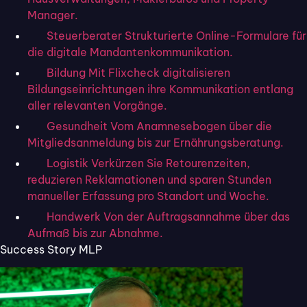
Manager.
Digitale Kundenkommunikation. Formulare, Unterschriften und
Nachrichten – per SMS, WhatsApp und E-Mail.
Steuerberater
Strukturierte Online-Formulare für
die digitale Mandantenkommunikation.
PRODUKT
BRANCHEN
Bildung
Mit Flixcheck digitalisieren
Kommunikation
Versicherung
Bildungseinrichtungen ihre Kommunikation entlang
CRM Light
Finanzen
aller relevanten Vorgänge.
Analytics
Steuerberatung
Gesundheit
Vom Anamnesebogen über die
Omnichannel
Logistik
Mitgliedsanmeldung bis zur Ernährungsberatung.
Automation
Immobilien
Logistik
Verkürzen Sie Retourenzeiten,
Vorlagen
Versorger
reduzieren Reklamationen und sparen Stunden
Sicherheitsstandards
Handwerk
manueller Erfassung pro Standort und Woche.
Gesundheit
Bildung
Handwerk
Von der Auftragsannahme über das
Aufmaß bis zur Abnahme.
Success Story MLP
WISSEN
UNTERNEHMEN
Success Stories
Preise
Blog
Über uns