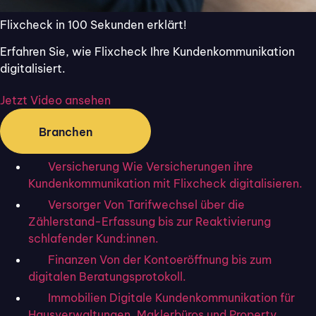
nikation?
Flixcheck in 100 Sekunden erklärt!
Erfahren Sie, wie Flixcheck Ihre Kundenkommunikation
Starten Sie kostenlos. Kein Abo, keine
digitalisiert.
Kreditkarte.
Über 50.000 Nutzer:innen vertrauen Flixcheck.
Jetzt Video ansehen
Branchen
Keine Kreditkarte
Jederzeit kündbar
DSGVO-konform
Versicherung
Wie Versicherungen ihre
Kundenkommunikation mit Flixcheck digitalisieren.
Kostenlos testen
Demo vereinbaren
Versorger
Von Tarifwechsel über die
Zählerstand-Erfassung bis zur Reaktivierung
schlafender Kund:innen.
Finanzen
Von der Kontoeröffnung bis zum
digitalen Beratungsprotokoll.
Immobilien
Digitale Kundenkommunikation für
Flixcheck
Hausverwaltungen, Maklerbüros und Property