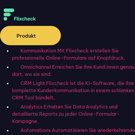
Wie können wir Ihnen
Produkt
weiterhelfen?
Kommunikation
Mit Flixcheck erstellen Sie
professionelle Online-Formulare auf Knopfdruck.
Omnichannel
Erreichen Sie Ihre Kund:innen genau
Weitere Suchvorschläge:
1
Kennwort
dort, wo sie sind.
Digitale Unterschrift
Accounting
Bezahlung
CRM Light
Flixcheck ist die KI-Software, die Ihre
komplette Kundenkommunikation in einem schlanken
CRM Tool bündelt.
Jetzt neu bei Flixcheck: Flix.Ai
Analytics
Erhalten Sie Data Analytics und
detaillierte Reports zu jeder Online-Formular-
Startseite
»
Helpcenter
»
FAQ
»
Gibt es Flixcheck
Kampagne.
auf Englisch?
Zurück zu FAQ
Automations
Automatisieren Sie wiederkehrende