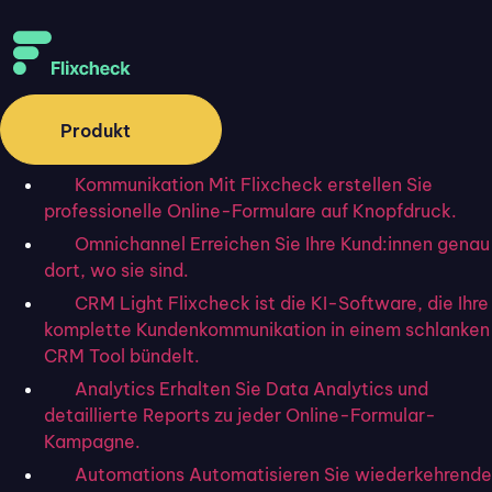
Wie können wir Ihnen
Produkt
weiterhelfen?
Kommunikation
Mit Flixcheck erstellen Sie
professionelle Online-Formulare auf Knopfdruck.
Omnichannel
Erreichen Sie Ihre Kund:innen genau
Weitere Suchvorschläge:
1
Kennwort
dort, wo sie sind.
Digitale Unterschrift
Accounting
Bezahlung
CRM Light
Flixcheck ist die KI-Software, die Ihre
komplette Kundenkommunikation in einem schlanken
CRM Tool bündelt.
Jetzt neu bei Flixcheck: Flix.Ai
Analytics
Erhalten Sie Data Analytics und
detaillierte Reports zu jeder Online-Formular-
Startseite
»
Helpcenter
»
FAQ
»
Wie wird man
Kampagne.
Affiliate von Flixcheck?
Zurück zu FAQ
Automations
Automatisieren Sie wiederkehrende