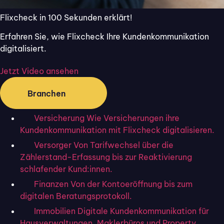
eine Laufzeit von zwei Jahren, danken.
Flixcheck in 100 Sekunden erklärt!
Diese 20% Provision zahlen wir Ihnen über eine
Erfahren Sie, wie Flixcheck Ihre Kundenkommunikation
Laufzeit von zwei Jahren - bzw. bei vorzeitiger
digitalisiert.
Vertragsbeendigung durch den geworbenen
Kunden maximal bis zum Ende seiner
Jetzt Video ansehen
Vertragslaufzeit - als Provision auf ein von Ihnen
angegebenes Konto aus.
Branchen
Vorab erhalten Sie von uns eine
Versicherung
Wie Versicherungen ihre
Provisionsabrechnung per E-Mail.
Kundenkommunikation mit Flixcheck digitalisieren.
Zusätzliche Umsätze, wie z.B. SMS Versand über
Versorger
Von Tarifwechsel über die
100 Stk. oder Produktbuchungen aus unserem
Zählerstand-Erfassung bis zur Reaktivierung
Flixcheck-Shop, sind von der Provision
schlafender Kund:innen.
ausgenommen.
Finanzen
Von der Kontoeröffnung bis zum
Eine Auszahlung der Beträge findet immer gemäß
digitalen Beratungsprotokoll.
Zahlungsintervall (monatlich/jährlich) des Kunden
Immobilien
Digitale Kundenkommunikation für
statt.
Hausverwaltungen, Maklerbüros und Property