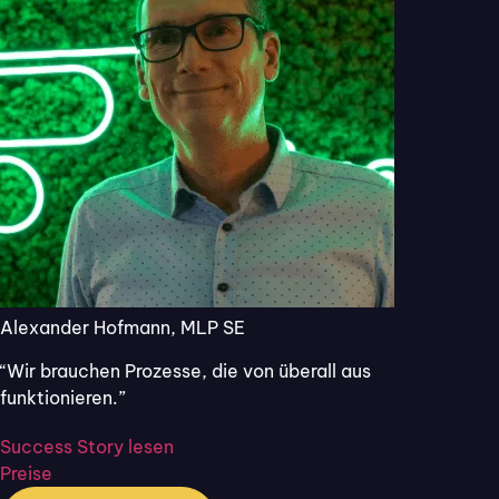
nikation?
Starten Sie kostenlos. Kein Abo, keine
Kreditkarte.
Über 50.000 Nutzer:innen vertrauen Flixcheck.
Keine Kreditkarte
Jederzeit kündbar
DSGVO-konform
Kostenlos testen
Demo vereinbaren
Alexander Hofmann, MLP SE
“Wir brauchen Prozesse, die von überall aus
funktionieren.”
Success Story lesen
Preise