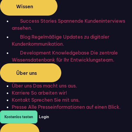
Flixcheck
Wissen
Digitale Kundenkommunikation. Formulare, Unterschriften und
Nachrichten – per SMS, WhatsApp und E-Mail.
Success Stories
Spannende Kundeninterviews
PRODUKT
BRANCHEN
ansehen.
Kommunikation
Versicherung
Blog
Regelmäßige Updates zu digitaler
CRM Light
Finanzen
Kundenkommunikation.
Analytics
Steuerberatung
Development Knowledgebase
Die zentrale
Omnichannel
Logistik
Wissensdatenbank für Ihr Entwicklungsteam.
Automation
Immobilien
Vorlagen
Versorger
Über uns
Sicherheitsstandards
Handwerk
Gesundheit
Über uns
Das macht uns aus.
Bildung
Karriere
So arbeiten wir!
Kontakt
Sprechen Sie mit uns.
Presse
Alle Presseinformationen auf einen Blick.
WISSEN
UNTERNEHMEN
Kostenlos testen
Login
Success Stories
Preise
Blog
Über uns