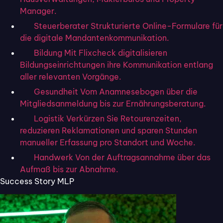
Für die Zukunft planen wir, Ihnen die Möglichkeit
Manager.
zu geben, den Auszahlungszeitpunkt selbst
Steuerberater
Strukturierte Online-Formulare für
individuell zu bestimmen.
die digitale Mandantenkommunikation.
Bei Fragen dazu können Sie sich gerne jederzeit
Bildung
Mit Flixcheck digitalisieren
melden.
Bildungseinrichtungen ihre Kommunikation entlang
aller relevanten Vorgänge.
Gesundheit
Vom Anamnesebogen über die
Mitgliedsanmeldung bis zur Ernährungsberatung.
Logistik
Verkürzen Sie Retourenzeiten,
reduzieren Reklamationen und sparen Stunden
manueller Erfassung pro Standort und Woche.
Handwerk
Von der Auftragsannahme über das
Aufmaß bis zur Abnahme.
Bereit für digitale
Success Story MLP
Kunden­kommu­