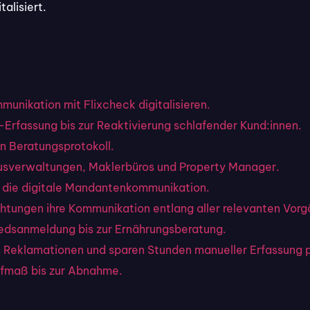
alisiert.
ren und Ambulanzen: Datenschutz-Einwilligungen, Anamnesebogen Physioth
-Anamnese.
unikation mit Flixcheck digitalisieren.
-Erfassung bis zur Reaktivierung schlafender Kund:innen.
n Beratungsprotokoll.
usverwaltungen, Maklerbüros und Property Manager.
 Sicherheit
r die digitale Mandantenkommunikation.
ichtungen ihre Kommunikation entlang aller relevanten Vor
dsanmeldung bis zur Ernährungsberatung.
ert – dem international anerkannten Standard für Inform
en Reklamationen und sparen Stunden manueller Erfassung 
gen an den Schutz Ihrer Daten und der Daten Ihrer
Kund:inn
fmaß bis zur Abnahme.
IDAS
-konforme
elektronische Unterschriften (EES, FES, Q
k
ein Sicherheitsniveau, das auch in regulierten Branchen