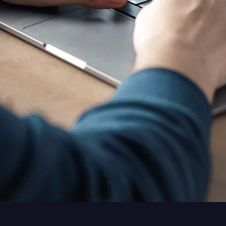
ndat. Beispiel-Vorlagen: Schadenmeldung Kompakt, Schadenmeldung Erwei
daten-Aktualisierung.
 in Hausverwaltung, Maklerbüro und Bestandsmanagement: Mieterselbstaus
uftrag, Schlüsselübergabe-Quittung.