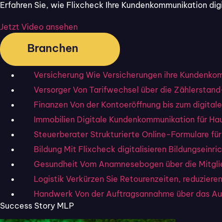
Erfahren Sie, wie Flixcheck Ihre Kundenkommunikation digit
Physiotherapie
Vorlagenpakete für Praxen, Therapiezent
Jetzt Video ansehen
Einwilligung, Behandlungsvertrag, Folge
Branchen
Versicherung
Wie Versicherungen ihre Kundenkomm
Versorger
Von Tarifwechsel über die Zählerstand
Finanzen
Von der Kontoeröffnung bis zum digitale
ISO 27001
Immobilien
Digitale Kundenkommunikation für Ha
Ihre Daten in zertifizierter
Steuerberater
Strukturierte Online-Formulare fü
Bildung
Mit Flixcheck digitalisieren Bildungseinr
Gesundheit
Vom Anamnesebogen über die Mitglie
Flixcheck
ist offiziell nach
ISO 27001
zertifizi
Logistik
Verkürzen Sie Retourenzeiten, reduzier
erfüllen wir nachweislich höchste Anforderun
Handwerk
Von der Auftragsannahme über das Au
eine
DSGVO-konforme
Datenverarbeitung,
e
Success Story MLP
deutschen Rechenzentren
. So bietet
Flixchec