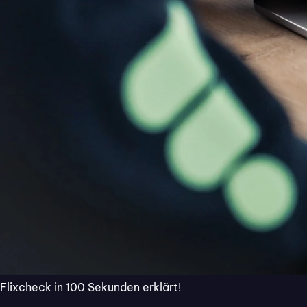
Versicherung
Von der Schadenmeldung bis zum SEPA-Ma
Bestandskunden-Reaktivierung und Stamm
Immobilien
Formular-Vorlagen für typische Vorgänge
Übergabeprotokoll Mietwohnung, Maklera
Flixcheck in 100 Sekunden erklärt!