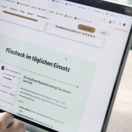
icherer &
olumenstärksten
se Use Cases mit