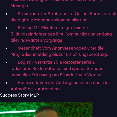
Manager.
Steuerberater
Strukturierte Online-Formulare für
die digitale Mandantenkommunikation.
Bildung
Mit Flixcheck digitalisieren
Bildungseinrichtungen ihre Kommunikation entlang
So digitalisieren moderne Immobilienmakler ihren
aller relevanten Vorgänge.
Crowdinvesting – Prozess.
Gesundheit
Vom Anamnesebogen über die
Mitgliedsanmeldung bis zur Ernährungsberatung.
Online Formulare erstellen:
Logistik
Verkürzen Sie Retourenzeiten,
Effizient, digital & rechtssicher
reduzieren Reklamationen und sparen Stunden
manueller Erfassung pro Standort und Woche.
mit Flixcheck
Handwerk
Von der Auftragsannahme über das
Aufmaß bis zur Abnahme.
Success Story MLP