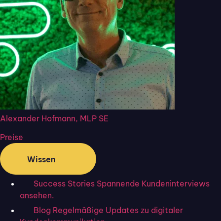
Kunden­kommu­
nikation?
Starten Sie kostenlos. Kein Abo, keine
Kreditkarte.
Über 50.000 Nutzer:innen vertrauen Flixcheck.
Alexander Hofmann, MLP SE
Keine Kreditkarte
Jederzeit kündbar
DSGVO-konform
Preise
Wissen
Kostenlos testen
Demo vereinbaren
Success Stories
Spannende Kundeninterviews
ansehen.
Blog
Regelmäßige Updates zu digitaler