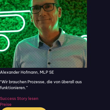
So digitalisieren moderne Immobilienmakler ihren
Crowdinvesting – Prozess.
Unser Redesign: Flixcheck jetzt
noch intuitiver, noch
moderner und noch besser!
Alexander Hofmann, MLP SE
“Wir brauchen Prozesse, die von überall aus
funktionieren.”
Success Story lesen
Preise