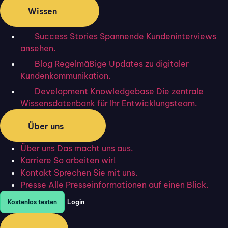
Wissen
Success Stories
Spannende Kundeninterviews
ansehen.
Blog
Regelmäßige Updates zu digitaler
Kundenkommunikation.
Das Flixcheck-Portal hat ein Redesign erhalten. So
Development Knowledgebase
Die zentrale
sieht es nun aus…
Wissensdatenbank für Ihr Entwicklungsteam.
Corporate Housekeeping:
Über uns
Definition und Aufgaben
Über uns
Das macht uns aus.
Karriere
So arbeiten wir!
Kontakt
Sprechen Sie mit uns.
Presse
Alle Presseinformationen auf einen Blick.
Kostenlos testen
Login