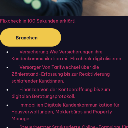
Definition, Aufgaben, Vor- und
Nachteile
Flixcheck in 100 Sekunden erklärt!
Branchen
Versicherung
Wie Versicherungen ihre
Kundenkommunikation mit Flixcheck digitalisieren.
Versorger
Von Tarifwechsel über die
Zählerstand-Erfassung bis zur Reaktivierung
schlafender Kund:innen.
Finanzen
Von der Kontoeröffnung bis zum
digitalen Beratungsprotokoll.
Immobilien
Digitale Kundenkommunikation für
Was ist ein NDA-Vertrag?
Hausverwaltungen, Maklerbüros und Property
Manager.
Definition, Arten & Vorlage
Steuerberater
Strukturierte Online-Formulare für