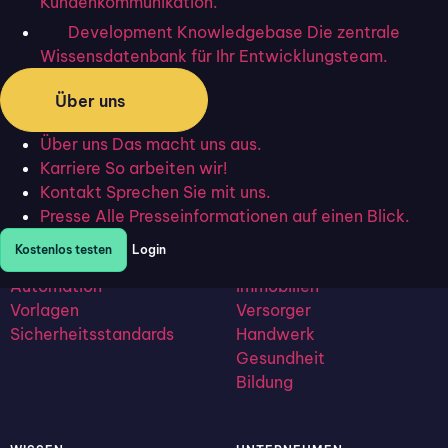
Kundenkommunikation.
Development Knowledgebase
Die zentrale
Wissensdatenbank für Ihr Entwicklungsteam.
Flixcheck
Digitale Kundenkommunikation. Formulare, Unterschriften und
Über uns
Nachrichten – per SMS, WhatsApp und E-Mail.
Über uns
Das macht uns aus.
PRODUKT
BRANCHEN
Karriere
So arbeiten wir!
Kommunikation
Versicherung
Kontakt
Sprechen Sie mit uns.
CRM Light
Finanzen
Presse
Alle Presseinformationen auf einen Blick.
Analytics
Steuerberatung
Kostenlos testen
Login
Omnichannel
Logistik
Automation
Immobilien
Vorlagen
Versorger
Sicherheitsstandards
Handwerk
Gesundheit
Bildung