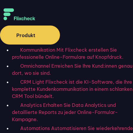
Digitale Unterschriftsprozesse
nachvollziehbar gestalten – so
schaffen Unternehmen mehr
Produkt
Transparenz in elektronischen
Kommunikation
Mit Flixcheck erstellen Sie
Workflows
professionelle Online-Formulare auf Knopfdruck.
Omnichannel
Erreichen Sie Ihre Kund:innen genau
dort, wo sie sind.
CRM Light
Flixcheck ist die KI-Software, die Ihre
komplette Kundenkommunikation in einem schlanken
CRM Tool bündelt.
Analytics
Erhalten Sie Data Analytics und
detaillierte Reports zu jeder Online-Formular-
Kampagne.
Automations
Automatisieren Sie wiederkehrende