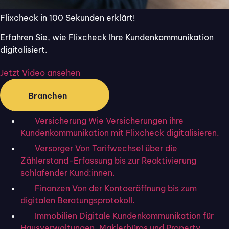
Flixcheck in 100 Sekunden erklärt!
Erfahren Sie, wie Flixcheck Ihre Kundenkommunikation
digitalisiert.
Erfolgreiche digitale Kundenkommunikation kann 2026
Jetzt Video ansehen
durch Online Formulare umgesetzt werden
Branchen
KI in der Versicherung: Wie
Versicherung
Wie Versicherungen ihre
Versicherer Ängste abbauen
Kundenkommunikation mit Flixcheck digitalisieren.
und sicher starten
Versorger
Von Tarifwechsel über die
Zählerstand-Erfassung bis zur Reaktivierung
schlafender Kund:innen.
Finanzen
Von der Kontoeröffnung bis zum
digitalen Beratungsprotokoll.
Immobilien
Digitale Kundenkommunikation für
Hausverwaltungen, Maklerbüros und Property