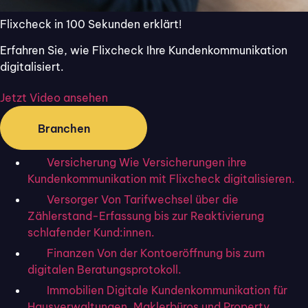
Flixcheck in 100 Sekunden erklärt!
Erfahren Sie, wie Flixcheck Ihre Kundenkommunikation
digitalisiert.
Jetzt Video ansehen
Branchen
Versicherung
Wie Versicherungen ihre
Kundenkommunikation mit Flixcheck digitalisieren.
Rahmenvertrag: Definition,
Versorger
Von Tarifwechsel über die
Zählerstand-Erfassung bis zur Reaktivierung
Ausführungen, Vor- &
schlafender Kund:innen.
Finanzen
Von der Kontoeröffnung bis zum
Nachteile
digitalen Beratungsprotokoll.
Immobilien
Digitale Kundenkommunikation für
Hausverwaltungen, Maklerbüros und Property