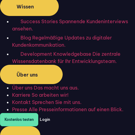
Wissen
PRODUKT
BRANCHEN
Success Stories
Spannende Kundeninterviews
Kommunikation
Versicherung
ansehen.
CRM Light
Finanzen
Analytics
Steuerberatung
Blog
Regelmäßige Updates zu digitaler
Omnichannel
Logistik
Kundenkommunikation.
Automation
Immobilien
Development Knowledgebase
Die zentrale
Vorlagen
Versorger
Wissensdatenbank für Ihr Entwicklungsteam.
Sicherheitsstandards
Handwerk
Gesundheit
Über uns
Bildung
Über uns
Das macht uns aus.
Karriere
So arbeiten wir!
WISSEN
UNTERNEHMEN
Kontakt
Sprechen Sie mit uns.
Success Stories
Preise
Presse
Alle Presseinformationen auf einen Blick.
Blog
Über uns
Kostenlos testen
Login
Developer
Grounding Page
Knowledgebase
Karriere