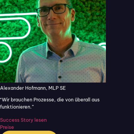
Starten Sie kostenlos. Kein Abo, keine
Kreditkarte.
Über 50.000 Nutzer:innen vertrauen Flixcheck.
Keine Kreditkarte
Jederzeit kündbar
DSGVO-konform
Kostenlos testen
Demo vereinbaren
Alexander Hofmann, MLP SE
“Wir brauchen Prozesse, die von überall aus
funktionieren.”
Flixcheck
Success Story lesen
Preise
Digitale Kundenkommunikation. Formulare, Unterschriften und
Nachrichten – per SMS, WhatsApp und E-Mail.