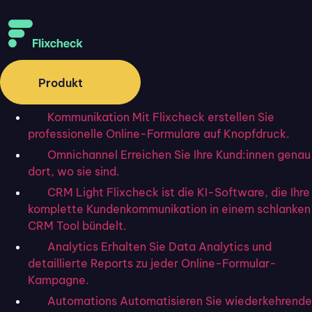
Vertragsklausel im Detail:
Wichtige Aspekte und häufige
Fallstricke
Produkt
Kommunikation
Mit Flixcheck erstellen Sie
professionelle Online-Formulare auf Knopfdruck.
Omnichannel
Erreichen Sie Ihre Kund:innen genau
dort, wo sie sind.
CRM Light
Flixcheck ist die KI-Software, die Ihre
komplette Kundenkommunikation in einem schlanken
CRM Tool bündelt.
Analytics
Erhalten Sie Data Analytics und
detaillierte Reports zu jeder Online-Formular-
Kampagne.
Vertragsmanager: Rolle,
Automations
Automatisieren Sie wiederkehrende