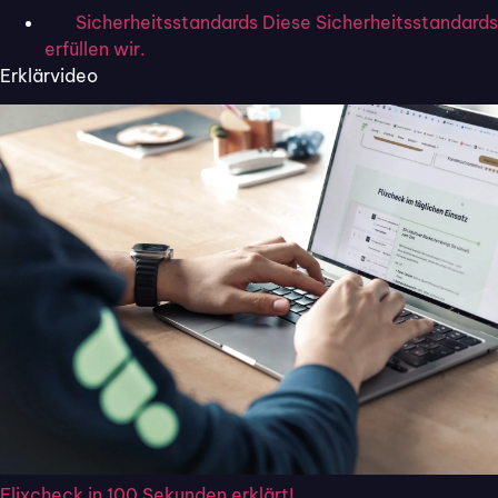
Die
Einfache Elektronische Signatur
(EES oder
Sicherheitsstandards
Diese Sicherheitsstandards
electronic signature) ist die einfachste unter den e-
erfüllen wir.
Signaturen. Bei ihrer Verwendung müssen
Erklärvideo
Unterzeichner oder Unterzeichnerin und e-Signatur-
Anbieter keine gesetzlichen Anforderungen erfüllen.
Das macht das Signieren unkompliziert in seiner
Anwendung.Zu bedenken ist jedoch, dass das
einfache Verfahren wenig Sicherheit für den
Signierenden sowie den Empfänger bietet. Im
Unterschied zu den weiteren Arten der e-Signaturen
eignet sich dieses Verfahren deswegen lediglich für
einfache, interne Vorgänge. Es kommt ohne jegliche
Sicherheitsstufe aus und kann etwa für
elektronische Spesenanträge, elektronische
Freigabeprozesse, interne Vereinbarungen oder
andere Vorgänge einfacher Art verwendet werden.
Flixcheck in 100 Sekunden erklärt!