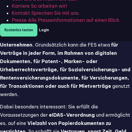
Karriere
So arbeiten wir!
Signatur eingesetzt
Kontakt
Sprechen Sie mit uns.
Die Möglichkeit,
Fortgeschrittene Elektronischen
Presse
Alle Presseinformationen auf einen Blick.
Signaturen
zu verwenden, sollte heute überall gegeben
Kostenlos testen
Login
sein und ist die
passende Wahl für die allermeisten
Unternehmen
. Grundsätzlich kann die FES etwa
für
Verträge in jeder Form, im Rahmen von digitalen
Dokumenten, für Patent-, Marken- oder
Urheberrechtsverträge, für Sozialversicherungs- und
Rentenversicherungsdokumente, für Versicherungen,
für Transaktionen oder auch für Mietverträge
genutzt
werden.
Dabei besonders interessant: Sie erfüllt die
Voraussetzungen der
eIDAS-Verordnung
und ermöglicht
es, auf eine
Vielzahl von Papierdokumenten zu
verzichten
. So schafft sie
Vertrauen, spart Zeit, Geld