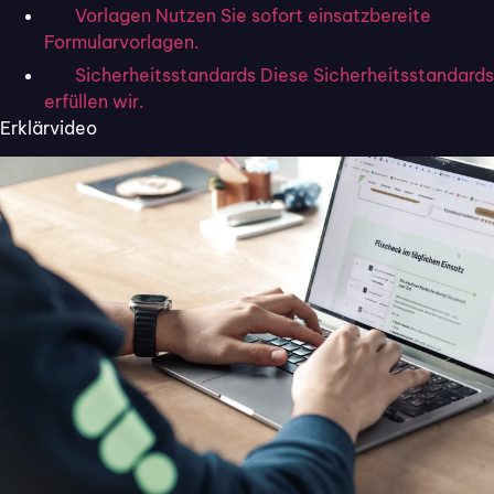
Vorlagen
Nutzen Sie sofort einsatzbereite
Formularvorlagen.
Sicherheitsstandards
Diese Sicherheitsstandards
erfüllen wir.
Erklärvideo
28. Januar 2021
Tugay.Bilir
Die
Fortgeschrittene Elektronische
Signatur (FES)
steigert
Sicherheit und
Effizienz
in digitalen Prozessen. Sie nutzt
biometrische Daten, schützt vor
Änderungen und Missbrauch und eignet sich