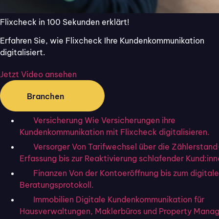
für diverse Anwendungen, von rechtlichen
Flixcheck in 100 Sekunden erklärt!
Dokumenten bis zu Verträgen.
Voll
anerkannt in Europa
, ermöglicht die FES die
Erfahren Sie, wie Flixcheck Ihre Kundenkommunikation
Digitalisierung papierbasierter Abläufe, was
digitalisiert.
Zeit und Kosten spart
. Dieser Artikel
erörtert ihre Vorteile und den
Jetzt Video ansehen
branchenübergreifenden Einsatz für sicheres
Branchen
und effizientes Geschäftsmanagement.
Flixcheck bietet
eine Plattform
, die es Ihnen
Versicherung
Wie Versicherungen ihre
ermöglicht
, die Fortgeschrittene
Kundenkommunikation mit Flixcheck digitalisieren.
Elektronische Signatur einfach in Ihren
Versorger
Von Tarifwechsel über die Zählerstand
Geschäftsalltag zu integrieren. Mit
Erfassung bis zur Reaktivierung schlafender Kund:inn
Flixcheck können Sie nicht nur Ihre
Finanzen
Von der Kontoeröffnung bis zum digital
Dokumente sicher digitalisieren, sondern
Beratungsprotokoll.
auch Ihre Kommunikation und
Immobilien
Digitale Kundenkommunikation für
Vertragsmanagementprozesse optimieren
.
Hausverwaltungen, Maklerbüros und Property Manag