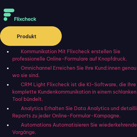
Produkt
Kommunikation
Mit Flixcheck erstellen Sie
Digitalisierung
professionelle Online-Formulare auf Knopfdruck.
Die Fortgeschrittene
Omnichannel
Erreichen Sie Ihre Kund:innen genau
Elektronische Signatur
wo sie sind.
CRM Light
Flixcheck ist die KI-Software, die Ihre
(FES) als Allroundtalent
komplette Kundenkommunikation in einem schlanke
Tool bündelt.
Analytics
Erhalten Sie Data Analytics und detaill
Reports zu jeder Online-Formular-Kampagne.
Startseite
»
Blog
»
Die Fortgeschrittene Elektronische Signatur
Automations
Automatisieren Sie wiederkehrende
(FES) als Allroundtalent
Vorgänge.