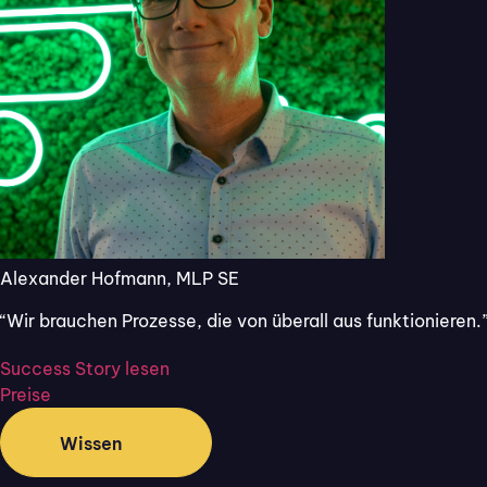
mit Flixcheck.
30 Tage kostenlos
Jetzt starten
und unverbindlich
testen, ohne
automatische
Verlängerung und
ohne Angabe von
Kreditkartendaten.
Alexander Hofmann, MLP SE
“Wir brauchen Prozesse, die von überall aus funktionieren.
Success Story lesen
Preise
Wissen
Welche digitalen