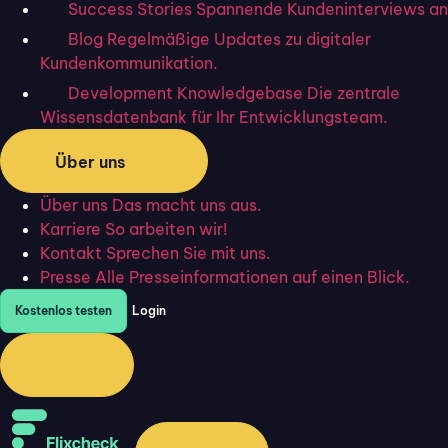
Success Stories
Spannende Kundeninterviews an
Unterschriften gibt es?
Blog
Regelmäßige Updates zu digitaler
Die Gesetzgebung
eIDAS
in der EU
unterscheidet
Kundenkommunikation.
zwischen drei unterschiedlichen
digitalen Unterschriften
:
Development Knowledgebase
Die zentrale
Der
Einfachen Elektronischen Signatur
(EES)
, der
Wissensdatenbank für Ihr Entwicklungsteam.
Fortgeschrittenen Elektronischen Signatur
(FES)
und der
Über uns
Qualifizierten Elektronischen Signatur
(QES)
.
Über uns
Das macht uns aus.
Bei der Auswahl der Signatur, welche die Anforderungen
Karriere
So arbeiten wir!
Ihres Unternehmens erfüllt, spielen vor allem die Faktoren
Kontakt
Sprechen Sie mit uns.
Identitätsprüfung, Sicherheitsniveau
und
Beweiskraft
Presse
Alle Presseinformationen auf einen Blick.
eine Rolle. In diesem Artikel lernen Sie die Unterschiede
Kostenlos testen
Login
zwischen den verschiedenen
e-Signaturen
kennen, um
die für Ihr Unternehmen optimale Entscheidung treffen zu
können.