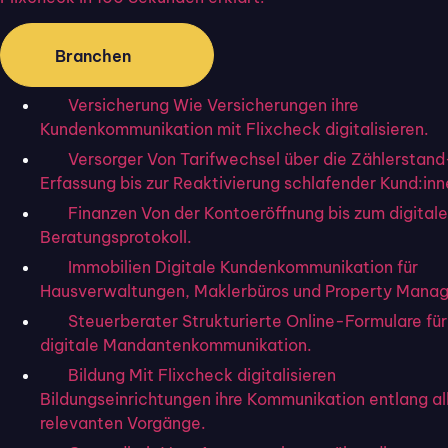
Bei der
Fortgeschrittenen Elektronischen
Signatur
(FES) werden biometrische Daten des
Branchen
Unterzeichnenden im unterschriebenen Dokument
als
elektronisches Siegel
abgespeichert. Das
Versicherung
Wie Versicherungen ihre
Dokument verhält sich anschließend wie
Kundenkommunikation mit Flixcheck digitalisieren.
ein
digitales Zertifikat
oder Siegel. Als Zertifikat
Versorger
Von Tarifwechsel über die Zählerstand
kann es nachträglich nicht mehr verändert werden.
Erfassung bis zur Reaktivierung schlafender Kund:inn
Die Beweiskraft der FES ist daher höher und
Finanzen
Von der Kontoeröffnung bis zum digital
Missbrauch dank Zeitstempel, Signaturkarte und
Beratungsprotokoll.
Signaturschlüssel quasi unmöglich.Die FES gilt
Immobilien
Digitale Kundenkommunikation für
aktuell als beliebteste elektronische Signatur: In der
Hausverwaltungen, Maklerbüros und Property Manag
Praxis wird in rund 95 Prozent der digitalen Prozesse
Steuerberater
Strukturierte Online-Formulare für
die Fortgeschrittene Elektronische Unterschrift
digitale Mandantenkommunikation.
genutzt. Sie ist in allen Prozessen anwendbar, in
Bildung
Mit Flixcheck digitalisieren
denen das Gesetz lediglich die Textform oder sogar
Bildungseinrichtungen ihre Kommunikation entlang al
gar keine Form für ein Dokument anordnet.
relevanten Vorgänge.