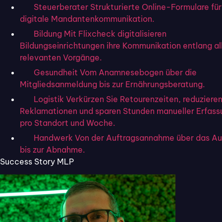
Testen Sie Flixcheck jetzt 30 Tage kostenlos
Steuerberater
Strukturierte Online-Formulare für
und erfahren Sie selbst, wie unsere Lösung
digitale Mandantenkommunikation.
Ihre Geschäftsabläufe transformieren kann.
Bildung
Mit Flixcheck digitalisieren
Machen Sie den Schritt in eine effizientere
Bildungseinrichtungen ihre Kommunikation entlang al
und sicherere Zukunft mit Flixcheck!
relevanten Vorgänge.
Gesundheit
Vom Anamnesebogen über die
Inhaltsverzeichnis
Mitgliedsanmeldung bis zur Ernährungsberatung.
Logistik
Verkürzen Sie Retourenzeiten, reduziere
Reklamationen und sparen Stunden manueller Erfass
pro Standort und Woche.
Handwerk
Von der Auftragsannahme über das A
bis zur Abnahme.
Online
Success Story MLP
Formulare
unkompliziert
digitalisieren