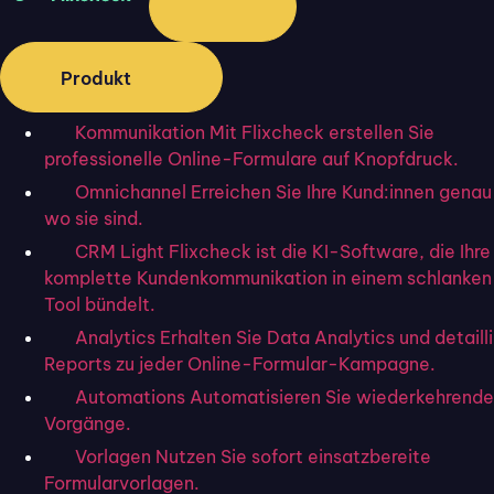
Wie unterscheiden sich die
elektronischen Unterschriften?
Produkt
Die verschiedene Typen elektronischer Signaturen
unterscheiden sich in den Voraussetzungen, die sie
Kommunikation
Mit Flixcheck erstellen Sie
erfüllen müssen, um gültig zu sein. Die Signaturen weisen
professionelle Online-Formulare auf Knopfdruck.
unterschiedliche Sicherheitsstufen auf. Sie verwenden
Omnichannel
Erreichen Sie Ihre Kund:innen genau
unterschiedliche Verfahren zur Identifizierung des
wo sie sind.
Unterzeichners, verschiedene Zertifikate und unterliegen
CRM Light
Flixcheck ist die KI-Software, die Ihre
komplette Kundenkommunikation in einem schlanke
einem unterschiedlich hohen Maß an Kontrolle.
Tool bündelt.
Während die Einfache Elektronische Signatur quasi keine
Analytics
Erhalten Sie Data Analytics und detaill
Vorgaben bezüglich ihrer Signaturerstellungsdaten oder
Reports zu jeder Online-Formular-Kampagne.
Unterzeichnenden erfüllen muss, sind die beiden anderen
Automations
Automatisieren Sie wiederkehrende
Formen der e-Unterschrift komplexer.
Sie unterliegen
Vorgänge.
höheren Standards.
Vorlagen
Nutzen Sie sofort einsatzbereite
Formularvorlagen.