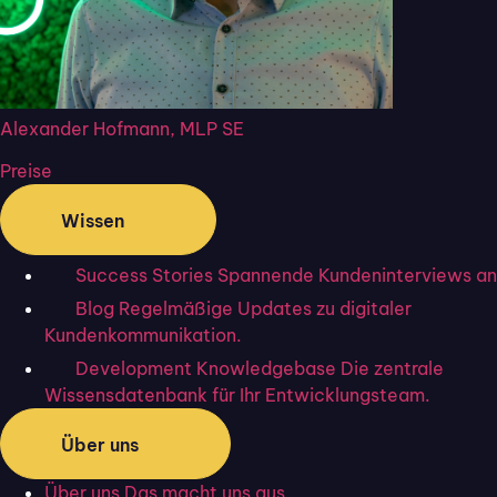
kurze Erklärung
Was ist eine qualifizierte elektronische
Signatur?
Alexander Hofmann, MLP SE
9 Adobe Sign Alternativen: Machen Sie mehr
Preise
YouSign vs DocuSign vs Flixcheck: Unser
Wissen
Detailvergleich
Success Stories
Spannende Kundeninterviews an
Blog
Regelmäßige Updates zu digitaler
Kundenkommunikation.
Development Knowledgebase
Die zentrale
Wissensdatenbank für Ihr Entwicklungsteam.
Praxisbeispiele: Hier wird die
Über uns
Fortgeschrittene Elektronische
Über uns
Das macht uns aus.