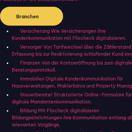
erfüllt
Die
Servicequalität zu messen
kann bedeuten, subjektive
Branchen
und objektive Prozesse einzubeziehen. Es geht meist um
die Kundenzufriedenheit bei Bewertungen. Dabei ist
Versicherung
Wie Versicherungen ihre
Kundenkommunikation mit Flixcheck digitalisieren.
Kundenzufriedenheit nur eine indirekte Messzahl von
Versorger
Von Tarifwechsel über die Zählerstand
Servicequalität. Echte Servicequalität führt zu
Erfassung bis zur Reaktivierung schlafender Kund:inn
nachhaltigen Ergebnissen wie der Wahrnehmung dieser
Finanzen
Von der Kontoeröffnung bis zum digital
von Kund:innen, Kundenzufriedenheit und Loyalität.
Beratungsprotokoll.
Immobilien
Digitale Kundenkommunikation für
Hausverwaltungen, Maklerbüros und Property Manag
Gerade auch hinter den
Steuerberater
Strukturierte Online-Formulare für
Kulissen herausragenden
digitale Mandantenkommunikation.
Bildung
Mit Flixcheck digitalisieren
Service leisten
Bildungseinrichtungen ihre Kommunikation entlang al
relevanten Vorgänge.
Nur weil ein Unternehmen rund um die Uhr Kundenservice