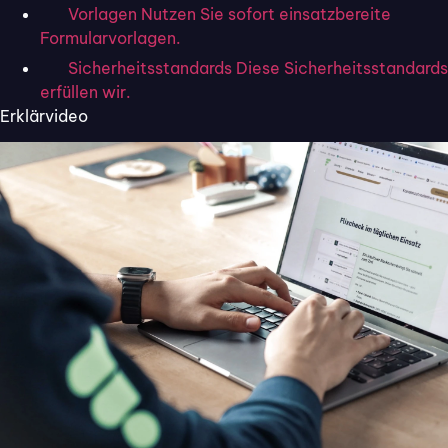
Vorlagen
Nutzen Sie sofort einsatzbereite
Formularvorlagen.
Sicherheitsstandards
Diese Sicherheitsstandards
erfüllen wir.
Erklärvideo
24. März 2022
Tugay.Bilir
In den meisten Fällen entsteht der erste
Kontakt von Kund:innen mit einem
Unternehmen durch die Interaktion mit
Angestellten – beim Besuch eines Ladens
oder einem Telefongespräch beispielsweise.