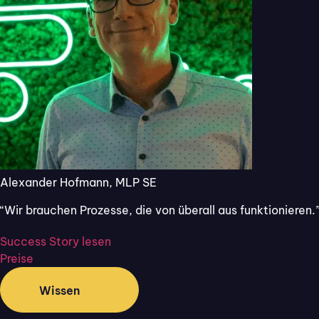
Verlängerung und
ohne Angabe von
Kreditkartendaten.
Alexander Hofmann, MLP SE
Echte Servicequalität
“Wir brauchen Prozesse, die von überall aus funktionieren.
verbessert Profitabilität und
Success Story lesen
Preise
Wettbewerbsfähigkeit
Wissen
Ein Unternehmen mit hoher Servicequalität wird
Kundenerwartungen erfüllen oder gar übertreffen
,