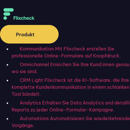
Produkt
Kommunikation
Mit Flixcheck erstellen Sie
Kundenservice
professionelle Online-Formulare auf Knopfdruck.
Mit dem richtigen Fokus
Omnichannel
Erreichen Sie Ihre Kund:innen genau
Ihre Servicequalität
wo sie sind.
CRM Light
Flixcheck ist die KI-Software, die Ihre
verbessern￼
komplette Kundenkommunikation in einem schlanke
Tool bündelt.
Analytics
Erhalten Sie Data Analytics und detaill
Reports zu jeder Online-Formular-Kampagne.
Startseite
»
Blog
»
Mit dem richtigen Fokus Ihre Servicequalität
Automations
Automatisieren Sie wiederkehrende
verbessern￼
Vorgänge.