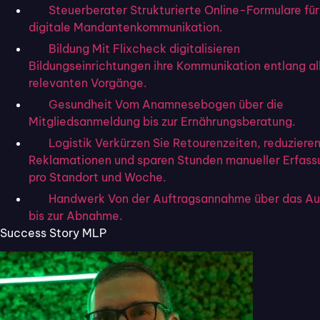
Steuerberater
Strukturierte Online-Formulare für
digitale Mandantenkommunikation.
Inhaltsverzeichnis
Bildung
Mit Flixcheck digitalisieren
Bildungseinrichtungen ihre Kommunikation entlang al
relevanten Vorgänge.
Gesundheit
Vom Anamnesebogen über die
Mitgliedsanmeldung bis zur Ernährungsberatung.
Online
Logistik
Verkürzen Sie Retourenzeiten, reduziere
Formulare
Reklamationen und sparen Stunden manueller Erfass
pro Standort und Woche.
unkompliziert
Handwerk
Von der Auftragsannahme über das A
digitalisieren
bis zur Abnahme.
mit Flixcheck.
Success Story MLP
30 Tage kostenlos
Jetzt starten
und unverbindlich
testen, ohne
automatische