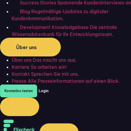
Success Stories
Spannende Kundeninterviews an
während es wettbewerbsfähig bleibt. Empirische Studien
Blog
Regelmäßige Updates zu digitaler
weisen darauf hin, dass verbesserte Servicequalität
Kundenkommunikation.
Profitabilität erhöhen und langfristig die
Development Knowledgebase
Die zentrale
Wettbewerbsfähigkeit sichern kann.
Wissensdatenbank für Ihr Entwicklungsteam.
Verbesserungen der Servicequalität können erreicht
Über uns
werden, indem operative Prozesse verbessert werden:
Über uns
Das macht uns aus.
Probleme schnell und systematisch zu identifizieren,
Karriere
So arbeiten wir!
zuverlässige und angemessene Servicemaßnahmen
Kontakt
Sprechen Sie mit uns.
einzuführen und
Kundenzufriedenheit zu messen
.
Presse
Alle Presseinformationen auf einen Blick.
Kostenlos testen
Login
Mit digitalen personalisierten Formularen von
Flixcheck bleiben Sie direkt an Ihren Kund:innen.
Beweisen Sie Servicequalität und testen Sie 30 Tage
kostenlos, wie Sie unkompliziert digital Feedback bei
Ihren Kund:innen einholen können.