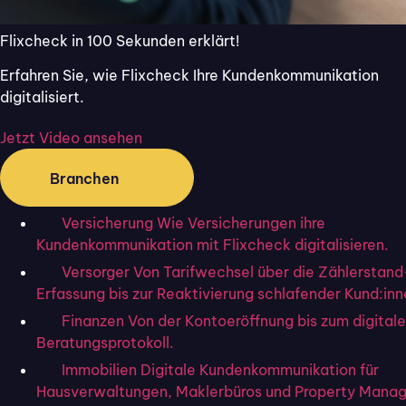
Dies gibt dem Unternehmen direkt
Flixcheck in 100 Sekunden erklärt!
Gelegenheit, großartigen Kundenservice
unter Beweis zu stellen. Allerdings ist
Erfahren Sie, wie Flixcheck Ihre Kundenkommunikation
Kundenservice nur ein Teilaspekt der
digitalisiert.
Kundenerfahrung mit der Servicequalität
eines Unternehmens – diese ist vielmehr
Jetzt Video ansehen
allumfassend.
Branchen
Stellen Sie sich beispielsweise vor, dass Sie
einen Artikel übers Telefon reklamieren und
Versicherung
Wie Versicherungen ihre
die Person am anderen Ende ist freundlich
Kundenkommunikation mit Flixcheck digitalisieren.
und hilfsbereit. Dies gilt als funktionierender
Versorger
Von Tarifwechsel über die Zählerstand
Kundenservice. Wenn jedoch Rücksendung
Erfassung bis zur Reaktivierung schlafender Kund:inn
und Ersatz des Artikels unkomplizierter und
Finanzen
Von der Kontoeröffnung bis zum digital
früher als erwartet passieren und zudem
Beratungsprotokoll.
noch eine Entschuldigung beiliegt, zeigt dies
Immobilien
Digitale Kundenkommunikation für
besondere Servicequalität.
Hausverwaltungen, Maklerbüros und Property Manag