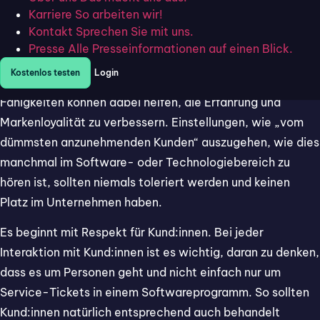
Respektieren Sie Ihre
Karriere
So arbeiten wir!
Kund:innen
Kontakt
Sprechen Sie mit uns.
Presse
Alle Presseinformationen auf einen Blick.
Guter Kundenservice kann direkten Einfluss aufs
Kostenlos testen
Login
Unternehmen haben. Folgende Servicequalität und
Fähigkeiten können dabei helfen, die Erfahrung und
Markenloyalität zu verbessern. Einstellungen, wie „vom
dümmsten anzunehmenden Kunden“ auszugehen, wie dies
manchmal im Software- oder Technologiebereich zu
hören ist, sollten niemals toleriert werden und keinen
Platz im Unternehmen haben.
Es beginnt mit Respekt für Kund:innen. Bei jeder
Interaktion mit Kund:innen ist es wichtig, daran zu denken,
dass es um Personen geht und nicht einfach nur um
Service-Tickets in einem Softwareprogramm. So sollten
Kund:innen natürlich entsprechend auch behandelt