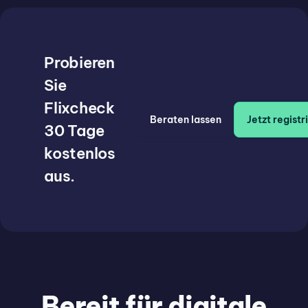
Probieren
Sie
Flixcheck
Beraten lassen
Jetzt registr
30 Tage
kostenlos
aus.
Bereit für digitale