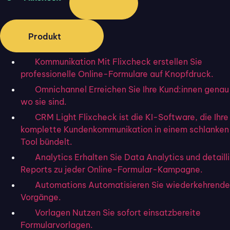
Produkt
Mehr erfahren
Kommunikation
Mit Flixcheck erstellen Sie
Entschuldigungsschreiben an Kund:innen:
professionelle Online-Formulare auf Knopfdruck.
10+ Tipps und Vorlagen
Omnichannel
Erreichen Sie Ihre Kund:innen genau
wo sie sind.
Kundenzufriedenheit messen
CRM Light
Flixcheck ist die KI-Software, die Ihre
Effizienz steigern: 15+ Tipps für Ihren
komplette Kundenkommunikation in einem schlanke
Geschäftsalltag
Tool bündelt.
Analytics
Erhalten Sie Data Analytics und detaill
Service Konzept Beispiel: 5 Praxisfälle
Reports zu jeder Online-Formular-Kampagne.
Automations
Automatisieren Sie wiederkehrende
Vorgänge.
Vorlagen
Nutzen Sie sofort einsatzbereite
Formularvorlagen.