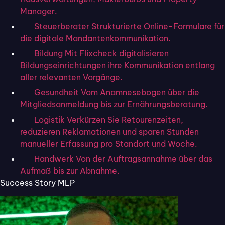
Flixcheck, den digitalen Allrounder für
Manager.
Kundenkommunikation,
30 Tage lang kostenlos!
Steuerberater
Strukturierte Online-Formulare für
die digitale Mandantenkommunikation.
Bildung
Mit Flixcheck digitalisieren
Bildungseinrichtungen ihre Kommunikation entlang
aller relevanten Vorgänge.
Kostenloses Video erklärt:
Gesundheit
Vom Anamnesebogen über die
So holen Sie
Mitgliedsanmeldung bis zur Ernährungsberatung.
Kundenunterschriften mit
Logistik
Verkürzen Sie Retourenzeiten,
reduzieren Reklamationen und sparen Stunden
Flixcheck schnell & einfach
manueller Erfassung pro Standort und Woche.
digital ein.
Handwerk
Von der Auftragsannahme über das
Aufmaß bis zur Abnahme.
Spart Zeit und Portokosten
Success Story MLP
Gleichwertig mit Unterschriften auf Papier
100% DSGVO konform
Video auf YouTube ansehen