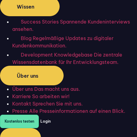
tun Sie das in der Regel
unabhängig vom Gerät
Wissen
selbst
– Sie müssen dafür eine entsprechende
Software oder ein Tool nutzen. Die meistgenutzten
Success Stories
Spannende Kundeninterviews
Umgebungen erklären wir Ihnen jeweils im Details.
ansehen.
Neben diesen Beispielen gibt es viele weitere
Blog
Regelmäßige Updates zu digitaler
Lösungen und Programme mit ähnlichen
Kundenkommunikation.
Funktionen.
Development Knowledgebase
Die zentrale
Wissensdatenbank für Ihr Entwicklungsteam.
Die Nutzung digitaler Unterschriften hat sich in
den letzten Jahren erheblich verbreitet, vor allem
Über uns
auch auf Smartphones und Tablets. Die folgende
Über uns
Das macht uns aus.
Anleitung bietet eine
einfache Schritt-für-
Karriere
So arbeiten wir!
Schritt-Erklärung
für Excel, Google Docs und in
Kontakt
Sprechen Sie mit uns.
einer PDF auf einem Mac.
Presse
Alle Presseinformationen auf einen Blick.
Auf dem Tablet in Excel
Kostenlos testen
Login
unterschreiben