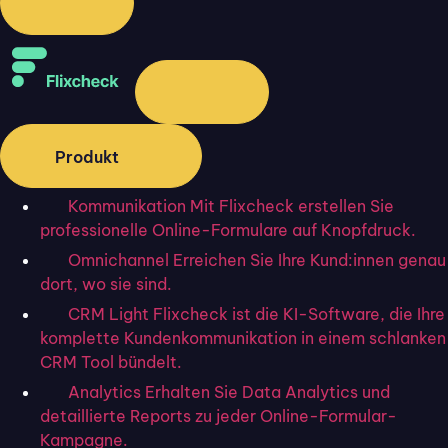
Um auf einem Tablet in
Excel eine Unterschrift
einzufügen
, navigieren Sie zu der Zelle, in der
die Unterschrift platziert werden soll.
Über das Menü „Einfügen“ können Sie eine
Unterschriftszeile hinzufügen, indem Sie die
Option „Signaturzeile“ auswählen. Diese
Produkt
Funktion ist ideal für die Vorbereitung des
Dokuments auf eine digitale Signatur.
Kommunikation
Mit Flixcheck erstellen Sie
Nachdem die Signaturzeile eingefügt wurde,
professionelle Online-Formulare auf Knopfdruck.
können Sie digital unterschreiben, indem Sie
Omnichannel
Erreichen Sie Ihre Kund:innen genau
auf die Signaturzeile doppelklicken und den
dort, wo sie sind.
Anweisungen folgen.
CRM Light
Flixcheck ist die KI-Software, die Ihre
komplette Kundenkommunikation in einem schlanken
Auf dem Tablet in Google Docs
CRM Tool bündelt.
unterschreiben
Analytics
Erhalten Sie Data Analytics und
In
Google Docs fügen Sie eine Unterschrift
ein,
detaillierte Reports zu jeder Online-Formular-
indem Sie zuerst das Dokument öffnen und
Kampagne.