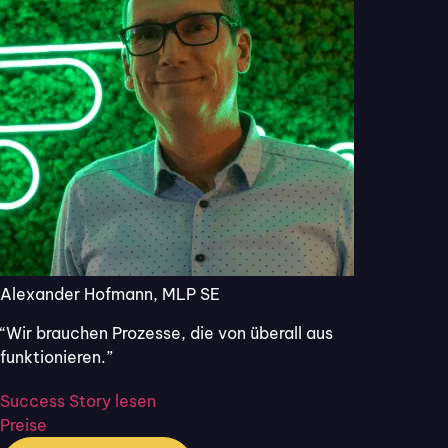
Alexander Hofmann, MLP SE
“Wir brauchen Prozesse, die von überall aus
Digital Unterschreiben auf dem
funktionieren.”
Tablet: Leitfaden
Success Story lesen
Preise
Wenn Sie auf einem Tablet unterschreiben wollen,