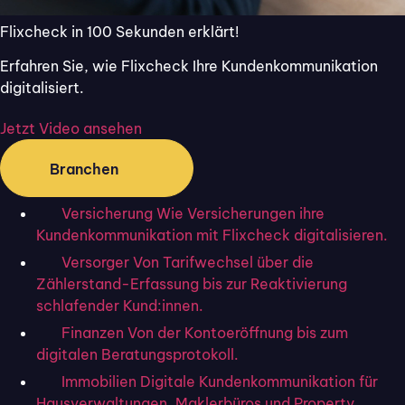
Durch die hohe Konkurrenz und schwierige
Flixcheck in 100 Sekunden erklärt!
Marktbedingungen ist es entscheidend, dass Ihr
Erfahren Sie, wie Flixcheck Ihre Kundenkommunikation
Unternehmen wirksame und kundenfreundliche
digitalisiert.
Lösungen implementiert. Digitale Unterschriften
auf Tablets bieten eine solche Lösung, indem sie
Jetzt Video ansehen
den Prozess der Dokumentenunterzeichnung
vereinfachen und beschleunigen. In diesem Artikel
Branchen
finden Sie wertvolle Tipps und Best Practices, um
Versicherung
Wie Versicherungen ihre
die Nutzung digitaler Unterschriften in Ihrem
Kundenkommunikation mit Flixcheck digitalisieren.
Unternehmen zu optimieren.
Versorger
Von Tarifwechsel über die
Um auch in Ihrem Unternehmen greifbare
Zählerstand-Erfassung bis zur Reaktivierung
Verbesserungen zu sehen, gibt es digitale
schlafender Kund:innen.
Assistenten, die Arbeitsprozesse und analoge
Finanzen
Von der Kontoeröffnung bis zum
Workflows digitalisieren und Ihr Unternehmen
digitalen Beratungsprotokoll.
zukunftssicher gestalten. Mit Flixcheck können
Immobilien
Digitale Kundenkommunikation für
einige dieser Anpassungen gelingen. Testen Sie
Hausverwaltungen, Maklerbüros und Property