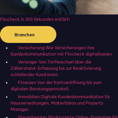
damit.
Klicken Sie in der Werkzeugliste auf den
„Unterschreiben“-Button und fügen Sie über
Flixcheck in 100 Sekunden erklärt!
das Tablet Ihre Signatur hinzu.
Fügen Sie die Unterschrift anschließend an
Branchen
der Stelle ein, an der sie im PDF-Dokument
erscheinen soll.
Versicherung
Wie Versicherungen ihre
Kundenkommunikation mit Flixcheck digitalisieren.
Tipp:
Bei Apple-Tablets, also sämtlichen iPads,
gibt es ein ähnliches Programm für das
Versorger
Von Tarifwechsel über die
Zählerstand-Erfassung bis zur Reaktivierung
Unterzeichnen von PDF-Dokumenten – unter dem
schlafender Kund:innen.
Namen „Vorschau“. Sie müssen so nicht zwingend
Finanzen
Von der Kontoeröffnung bis zum
die
PDF-Unterschrift mit Ihrem Mac vornehmen
,
digitalen Beratungsprotokoll.
sondern können auch direkt auf dem iPad
Immobilien
Digitale Kundenkommunikation für
unterschreiben.
Hausverwaltungen, Maklerbüros und Property
Die Bedeutung digitaler
Manager.
Steuerberater
Strukturierte Online-Formulare für