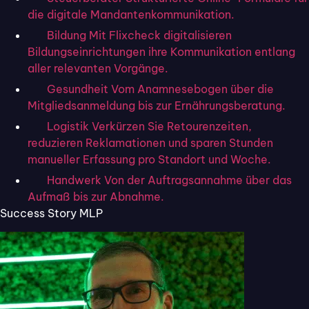
Unterschriften im modernen
die digitale Mandantenkommunikation.
Geschäftsverkehr
Bildung
Mit Flixcheck digitalisieren
Bildungseinrichtungen ihre Kommunikation entlang
Wenn der digitale Zeitgeist
Schnelligkeit und
aller relevanten Vorgänge.
Produktivität zum obersten Ziel
erklärt, nehmen
Gesundheit
Vom Anamnesebogen über die
digitale Unterschriften eine zentrale Rolle ein –
Mitgliedsanmeldung bis zur Ernährungsberatung.
egal, ob auf dem Tablet, dem PC oder auch nur bei
Logistik
Verkürzen Sie Retourenzeiten,
einer Lieferbestätigung beim Spediteur.
reduzieren Reklamationen und sparen Stunden
manueller Erfassung pro Standort und Woche.
Sie ermöglichen es Unternehmen, Verträge und
Handwerk
Von der Auftragsannahme über das
Dokumente
schnell und sicher zu unterzeichnen,
Aufmaß bis zur Abnahme.
ohne dass physische Dokumente versendet,
Success Story MLP
gedruckt und manuell unterschrieben werden
müssen.