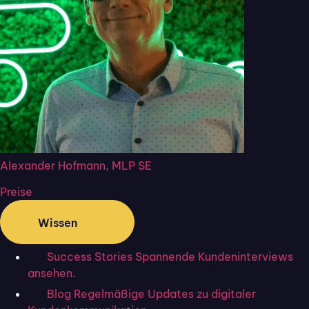
Alexander Hofmann, MLP SE
Preise
Wissen
Success Stories
Spannende Kundeninterviews
Mit Flixcheck tauschen Sie
ansehen.
Daten mit Ihren Kund:innen
Blog
Regelmäßige Updates zu digitaler