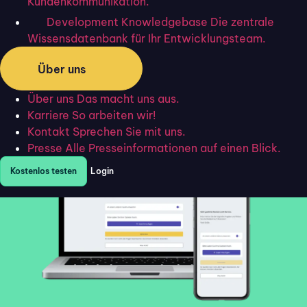
Kundenkommunikation.
einfach digital aus.
Development Knowledgebase
Die zentrale
Spart Zeit und Portokosten
Wissensdatenbank für Ihr Entwicklungsteam.
Begeistert Ihre Kund:innen
Über uns
Ist zu 100% DSGVO konform
Über uns
Das macht uns aus.
30 Tage kostenlos testen
Karriere
So arbeiten wir!
Kontakt
Sprechen Sie mit uns.
Presse
Alle Presseinformationen auf einen Blick.
Kostenlos testen
Login