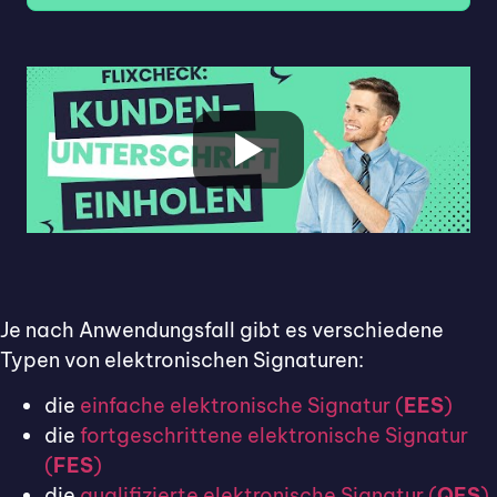
Je nach Anwendungsfall gibt es verschiedene
Typen von elektronischen Signaturen:
die
einfache elektronische Signatur (
EES
)
die
fortgeschrittene elektronische Signatur
(
FES
)
die
qualifizierte elektronische Signatur (
QES
)