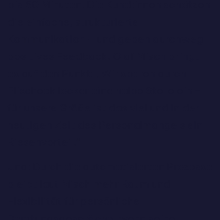
bis 60 Minuten. Die Kund:innen schätzen
die einfache, strukturierte
Kommunikation – und geben durchweg
positives Feedback. Olaf Misch bringt
es auf den Punkt: „Wir sparen durch
Flixcheck locker eine halbe Stelle ein –
für unsere Größe ist das viel und in der
heutigen Zeit des Personalmangels ein
Riesenvorteil.“
Und: Durch die automatisierten Prozesse
bleibt laut Misch mehr Raum und
Flexibilität für persönliche
Beratungsgespräche, wenn seine