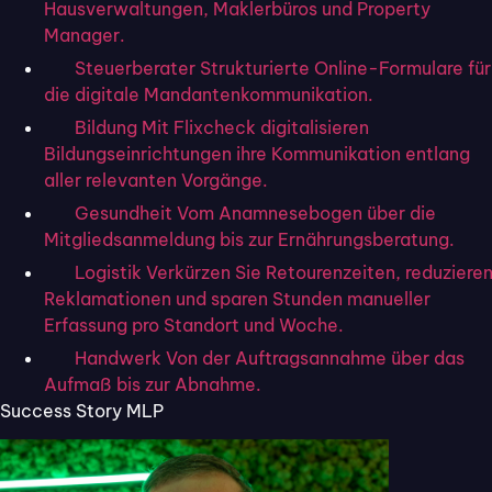
Hausverwaltungen, Maklerbüros und Property
Berufsunfähigkeitsversicherung.
Manager.
Steuerberater
Strukturierte Online-Formulare für
die digitale Mandantenkommunikation.
In den letzten Jahren hat Flixmakler
Bildung
Mit Flixcheck digitalisieren
konsequent auf digitale Prozesse
Bildungseinrichtungen ihre Kommunikation entlang
aller relevanten Vorgänge.
gesetzt und sich dabei stark
Gesundheit
Vom Anamnesebogen über die
weiterentwickelt. Aus dem früheren, auf
Mitgliedsanmeldung bis zur Ernährungsberatung.
den Geschäftsführer Olaf Misch
Logistik
Verkürzen Sie Retourenzeiten, reduziere
bezogenen Firmennamen wurde vor
Reklamationen und sparen Stunden manueller
Erfassung pro Standort und Woche.
einiger Zeit Flixmakler – ein klares
Handwerk
Von der Auftragsannahme über das
Bekenntnis zu einer zukunftsgerichteten,
Aufmaß bis zur Abnahme.
Success Story MLP
digitalen Arbeitsweise und einer ganz
besonderen und engen Verbindung zur
Lösung von Flixcheck.