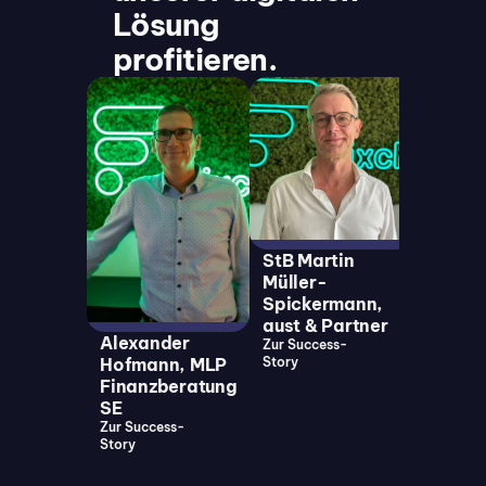
Lösung
profitieren.
Noah
Roßma
SIGNA
Zur Succ
Story
StB Martin
Müller-
Spickermann,
aust & Partner
Alexander
Zur Success-
Hofmann, MLP
Story
Finanzberatung
SE
Zur Success-
Story