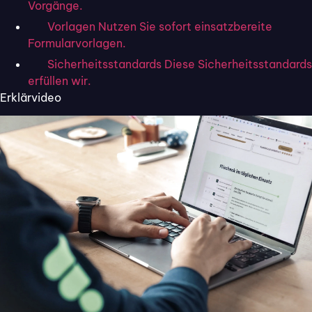
Vorgänge.
Vorlagen
Nutzen Sie sofort einsatzbereite
Formularvorlagen.
Sicherheitsstandards
Diese Sicherheitsstandards
erfüllen wir.
Branche:
Erklärvideo
Versicherungsvermittler
Standort:
Melsungen
Größe:
< 10 Mitarbeitende
Ansprechperson:
Olaf Misch