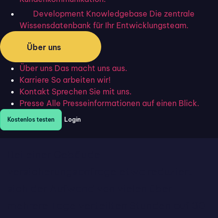
jederzeit greifbar. „Das kann ich nur
Development Knowledgebase
Die zentrale
Wissensdatenbank für Ihr Entwicklungsteam.
lobend erwähnen, Antworten kommen
fast in Sekunden“, freut sich Olaf Misch.
Über uns
Der Einsatz des Tools zeigt bei
Über uns
Das macht uns aus.
Flixmakler schnell messbare Wirkung.
Karriere
So arbeiten wir!
Kontakt
Sprechen Sie mit uns.
Vor allem bei Anfragen zu komplexen
Presse
Alle Presseinformationen auf einen Blick.
Versicherungsthemen spart das Team
Kostenlos testen
Login
täglich mehrere Stunden Zeit.
Bei einer Gebäude-
versicherungsanfrage etwa reduziert
sich der Aufwand von vielen über
mehrere Tage verteilten Stunden auf 30