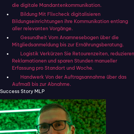
Schritt für Schritt bauen beide Partner
die digitale Mandantenkommunikation.
Bildung
Mit Flixcheck digitalisieren
gemeinsam digitale Prozesse auf, die
Bildungseinrichtungen ihre Kommunikation entlang
sich mit wenigen Klicks und ohne IT-
aller relevanten Vorgänge.
Kenntnisse individuell konfigurieren und
Gesundheit
Vom Anamnesebogen über die
Mitgliedsanmeldung bis zur Ernährungsberatung.
anpassen lassen.
Logistik
Verkürzen Sie Retourenzeiten, reduziere
Reklamationen und sparen Stunden manueller
LÖSUNG
Erfassung pro Standort und Woche.
Handwerk
Von der Auftragsannahme über das
Besonders hilfreich ist dabei der
Aufmaß bis zur Abnahme.
Success Story MLP
modulare Aufbau von Flixcheck:
Abfragen werden per Baukasten- und
Drag-and-Drop-Prinzip kreiert, was
Olaf Misch sehr zu schätzen weiß und