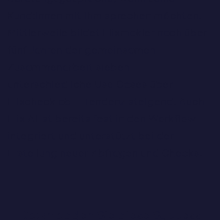
Kund:innen mit ihm sprechen möchten.
Mittlerweile bildet Flixmakler nach über
fünf Jahren der gemeinsamen
Zusammenarbeit sieben
unterschiedliche Use Cases über
Flixcheck ab – Tendenz steigend. Auch
Flix AI ist bereits fest in den Workflow
integriert und unterstützt bei der
Erstellung neuer Abfragen und Checks.
Downloaden Sie diese Success