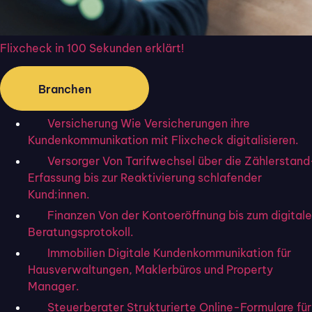
gegebenenfalls mehrere Rückfragen
einplanen.
Flixcheck in 100 Sekunden erklärt!
Die Informationsbeschaffung aus
Branchen
Flixmakler-Sicht ist dabei nicht nur
Versicherung
Wie Versicherungen ihre
zeitintensiv, sondern auch stark
Kundenkommunikation mit Flixcheck digitalisieren.
abhängig von der Tagesform des
Versorger
Von Tarifwechsel über die Zählerstand
Beratenden. Eine Standardisierung ist
Erfassung bis zur Reaktivierung schlafender
Kund:innen.
also schwierig. Grundlegend fehlt ein
Finanzen
Von der Kontoeröffnung bis zum digital
verlässlicher, einheitlicher Prozess, der
Beratungsprotokoll.
Informationen sauber erfasst,
Immobilien
Digitale Kundenkommunikation für
Hausverwaltungen, Maklerbüros und Property
dokumentiert, weiterverarbeitet – und
Manager.
gleichzeitig beide Seiten entlastet.
Steuerberater
Strukturierte Online-Formulare für