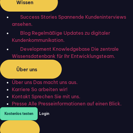
Wissen
2020 geprägt von manuellen Abläufen,
wiederkehrenden Rückfragen bei und
Success Stories
Spannende Kundeninterviews
ansehen.
von Kund:innen sowie fehleranfälligen
Blog
Regelmäßige Updates zu digitaler
Datenübermittlungen – ganz besonders
Kundenkommunikation.
bei komplexen Themen wie der
Development Knowledgebase
Die zentrale
Wissensdatenbank für Ihr Entwicklungsteam.
Gebäude- oder
Berufsunfähigkeitsversicherung.
Über uns
Angebote werden oft auf Basis
Über uns
Das macht uns aus.
unvollständiger Informationen erstellt,
Karriere
So arbeiten wir!
Kontakt
Sprechen Sie mit uns.
weil wichtige Angaben fehlen oder erst
Presse
Alle Presseinformationen auf einen Blick.
aufwendig nachgefordert werden
Kostenlos testen
Login
müssen.