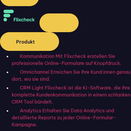
Sie wollen Ihre eigene Success
Produkt
Story
Kommunikation
Mit Flixcheck erstellen Sie
mit Flixcheck erleben?
professionelle Online-Formulare auf Knopfdruck.
Omnichannel
Erreichen Sie Ihre Kund:innen genau
30 Tage kostenlos testen
dort, wo sie sind.
CRM Light
Flixcheck ist die KI-Software, die Ihre
komplette Kundenkommunikation in einem schlanken
Jetzt beraten lassen
CRM Tool bündelt.
Analytics
Erhalten Sie Data Analytics und
detaillierte Reports zu jeder Online-Formular-
Kampagne.