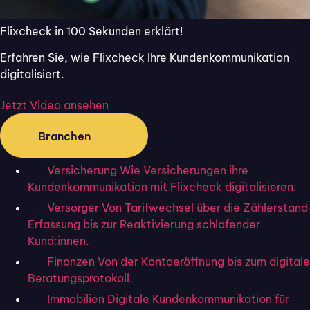
„Flixcheck begleitet und hilft uns
Flixcheck in 100 Sekunden erklärt!
tagtäglich – so sind wir mittlerweile
Erfahren Sie, wie Flixcheck Ihre Kundenkommunikation
auf einem Level, das wir ohne das
digitalisiert.
Tool definitiv nicht erreicht hätten."
Jetzt Video ansehen
ÜBER FLIXMAKLER
Branchen
Flixmakler ist ein inhabergeführter
Versicherung
Wie Versicherungen ihre
Versicherungsmakler mit Sitz in
Kundenkommunikation mit Flixcheck digitalisieren.
Melsungen. Das Unternehmen betreut
Versorger
Von Tarifwechsel über die Zählerstand
Erfassung bis zur Reaktivierung schlafender
sowohl Firmen- als auch
Kund:innen.
Privatkund:innen in verschiedenen
Finanzen
Von der Kontoeröffnung bis zum digital
Beratungsprotokoll.
Versicherungssparten – von der
Immobilien
Digitale Kundenkommunikation für
Gebäude- bis zur