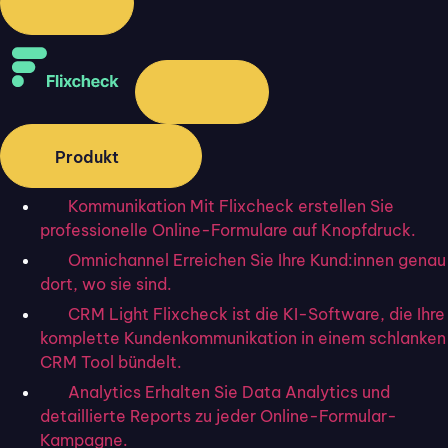
macht Sinn, das Textfeld etwa mit “Signatur” oder
Ähnlichem zu markieren und den Unterzeichnenden
so sichtbar zu machen.
Die Unterschrift kann nun
über die Registerkarte
“Zeichnen” und “Mit dem Finger zeichnen” über
das Freihandfeature des Touchscreen-PCs oder
Produkt
-Tablets
eingefügt werden.
Kommunikation
Mit Flixcheck erstellen Sie
Alternativ
kann eine abfotografierte Unterschrift
professionelle Online-Formulare auf Knopfdruck.
auf Papier als Bild in die Signaturzeile eingesetzt
Omnichannel
Erreichen Sie Ihre Kund:innen genau
werden.
dort, wo sie sind.
CRM Light
Flixcheck ist die KI-Software, die Ihre
Zu beachten ist allerdings: Eine auf diese
komplette Kundenkommunikation in einem schlanken
vorgestellten Arten eingefügte Unterschrift ist
CRM Tool bündelt.
nicht fälschungssicher
. Sie lässt sich leicht
Analytics
Erhalten Sie Data Analytics und
verändern oder kopieren. Das
Einfügen einer
detaillierte Reports zu jeder Online-Formular-
Unterschrift
auf diese Weise eignet sich daher
Kampagne.