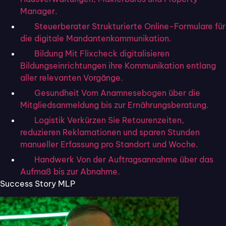
Manager.
Steuerberater
Strukturierte Online-Formulare für
die digitale Mandantenkommunikation.
Bildung
Mit Flixcheck digitalisieren
Bildungseinrichtungen ihre Kommunikation entlang
aller relevanten Vorgänge.
Gesundheit
Vom Anamnesebogen über die
Mitgliedsanmeldung bis zur Ernährungsberatung.
Logistik
Verkürzen Sie Retourenzeiten,
Kann man in Excel digital
reduzieren Reklamationen und sparen Stunden
manueller Erfassung pro Standort und Woche.
unterschreiben?
Handwerk
Von der Auftragsannahme über das
In der Regel gehört das Einfügen einer Unterschrift
Aufmaß bis zur Abnahme.
in das Tabellenkalkulationsprogramm Excel nicht
Success Story MLP
unbedingt zu den Standardfunktionen. Dennoch
gibt es Möglichkeiten, eine
digitale Unterschrift
in
Excel einzufügen.
Prinzipiell gibt es zwei