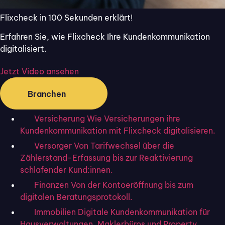
Flixcheck in 100 Sekunden erklärt!
Digitaler Datenaustausch mit Ihren
Erfahren Sie, wie Flixcheck Ihre Kundenkommunikation
Kund:innen
digitalisiert.
Flixcheck ist das All-in-One
Jetzt Video ansehen
Tool für Versicherer und
Branchen
Makler
Versicherung
Wie Versicherungen ihre
Spart Zeit und Portokosten
Kundenkommunikation mit Flixcheck digitalisieren.
Begeistert Ihre Kund:innen
Versorger
Von Tarifwechsel über die
Ist zu 100% DSGVO konform
Zählerstand-Erfassung bis zur Reaktivierung
30 Tage kostenlos testen
schlafender Kund:innen.
Finanzen
Von der Kontoeröffnung bis zum
digitalen Beratungsprotokoll.
Immobilien
Digitale Kundenkommunikation für
Hausverwaltungen, Maklerbüros und Property