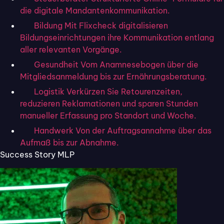
sicher verwenden möchte, muss auf PDF-
die digitale Mandantenkommunikation.
Dokumente statt auf Excel- oder Word-Dateien
Bildung
Mit Flixcheck digitalisieren
setzen. Anders als die übrigen Formate sind PDF-
Bildungseinrichtungen ihre Kommunikation entlang
Dokumente nämlich nach dem Unterzeichnen nicht
aller relevanten Vorgänge.
mehr durch Dritte veränderbar. Das macht sie
Gesundheit
Vom Anamnesebogen über die
deutlich sicherer.
Mitgliedsanmeldung bis zur Ernährungsberatung.
Lesenswert:
Word-Dokument unterschreiben: so
Logistik
Verkürzen Sie Retourenzeiten,
reduzieren Reklamationen und sparen Stunden
klappt‘s
manueller Erfassung pro Standort und Woche.
Allerdings ist der Weg über das Erstellen einer
Handwerk
Von der Auftragsannahme über das
Excel-Datei und ihre nachträgliche Umwandlung
Aufmaß bis zur Abnahme.
in dein PDF-Dokument mühsam. Zum Glück gibt es
Success Story MLP
jedoch
eine einfachere Lösung:
Digital unterschreiben: So einfach
geht´s:
Das Webtool
Flixcheck als Signatur-Lösung