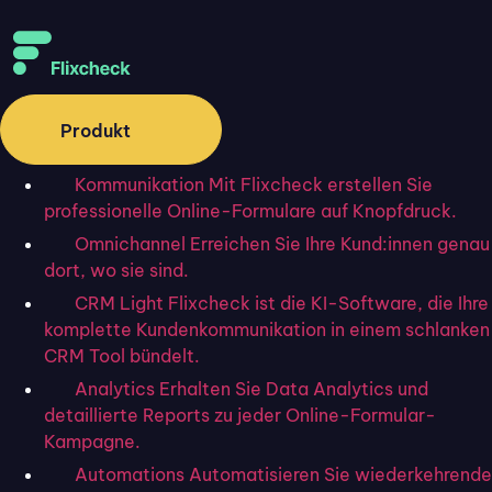
Produkt
Kommunikation
Mit Flixcheck erstellen Sie
professionelle Online-Formulare auf Knopfdruck.
Omnichannel
Erreichen Sie Ihre Kund:innen genau
dort, wo sie sind.
CRM Light
Flixcheck ist die KI-Software, die Ihre
komplette Kundenkommunikation in einem schlanken
CRM Tool bündelt.
Analytics
Erhalten Sie Data Analytics und
detaillierte Reports zu jeder Online-Formular-
Kampagne.
Automations
Automatisieren Sie wiederkehrende
Startseite
»
Blog
»
Wie fügt man in Excel eine digitale Signatur