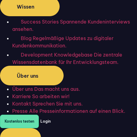
unterzeichnet werden.
Wissen
Unterstützt das verwendete Gerät dies nicht,
muss die
einzufügende Unterschrift als
Success Stories
Spannende Kundeninterviews
Bilddatei
auf dem Computer oder Laptop
ansehen.
vorliegen.
Blog
Regelmäßige Updates zu digitaler
Um später eine Signatur einfügen zu können, muss
Kundenkommunikation.
zuerst eine Signaturzeile, die einem typischen
Development Knowledgebase
Die zentrale
Signatur Platzhalter in einem gedruckten
Wissensdatenbank für Ihr Entwicklungsteam.
Dokument ähnelt, in die Excel-Datei eingefügt
werden.
Das gelingt in folgenden Schritten:
Über uns
Die Registerkarte “Einfügen” anklicken und
Über uns
Das macht uns aus.
“Textfeld auswählen”.
Karriere
So arbeiten wir!
Kontakt
Sprechen Sie mit uns.
Das Textfeld in der gewünschten Größe an der
Presse
Alle Presseinformationen auf einen Blick.
gewünschten Stelle positionieren.
Das Textfeld kann dann als Signaturzeile an der
Kostenlos testen
Login
gewünschten Stelle der Datei genutzt werden. Es