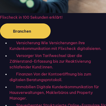
Zusammenhang mit Excel nur sicher, wenn das zu
unterzeichnende Dokument
zuvor in ein PDF-
Dokument umgewandelt wird
. Andernfalls kann
Flixcheck in 100 Sekunden erklärt!
die Unterschrift nachträglich von Dritten
bearbeitet, verändert oder leicht kopiert werden.
Branchen
Nachdem die
Excel- in eine PDF-Datei
Versicherung
Wie Versicherungen ihre
umgewandelt
worden ist, kann sie mittels des
Kundenkommunikation mit Flixcheck digitalisieren.
Freihandfeatures am Endgerät digital
Versorger
Von Tarifwechsel über die
unterschrieben werden. Alternativ ist es auch hier
Zählerstand-Erfassung bis zur Reaktivierung
möglich, eine als Bilddatei gespeicherte
schlafender Kund:innen.
Unterschrift in das PDF-Dokument einzusetzen.
Finanzen
Von der Kontoeröffnung bis zum
digitalen Beratungsprotokoll.
Die einfache und sichere
Immobilien
Digitale Kundenkommunikation für
Variante mit Flixcheck
Hausverwaltungen, Maklerbüros und Property
Manager.
Wer
digitale Unterschriften rechtsgültig
und
Steuerberater
Strukturierte Online-Formulare für