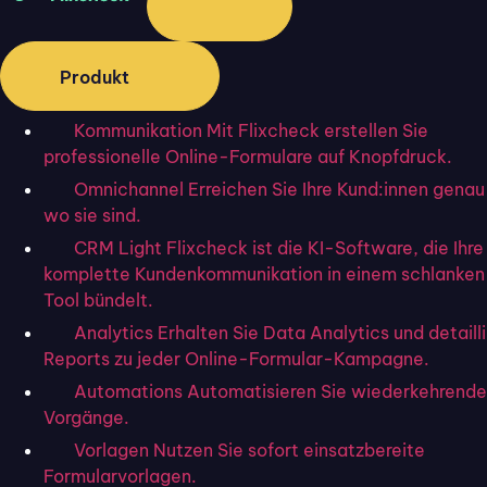
Produkt
Kommunikation
Mit Flixcheck erstellen Sie
professionelle Online-Formulare auf Knopfdruck.
Omnichannel
Erreichen Sie Ihre Kund:innen genau
wo sie sind.
Quelle:
https://pixabay.com/de/illustrations/smileys-
CRM Light
Flixcheck ist die KI-Software, die Ihre
emotionen-smartphone-person-5776137/
komplette Kundenkommunikation in einem schlanke
Tool bündelt.
Wenn Erwartungen erfüllt oder übertroffen werden,
Analytics
Erhalten Sie Data Analytics und detaill
entsteht Vertrauen und Zufriedenheit
. Diese führt oft zu
Reports zu jeder Online-Formular-Kampagne.
einer stärkeren Bindung der Kund:innen an das
Automations
Automatisieren Sie wiederkehrende
Unternehmen, während Enttäuschungen das Gegenteil
Vorgänge.
bewirken. Eine positive
Customer-Experience
an allen
Vorlagen
Nutzen Sie sofort einsatzbereite
Berührungspunkten hilft Ihnen, um langfristige Loyalität
Formularvorlagen.