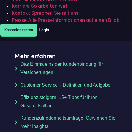
Beispiel: Ein Unternehmen, das sich auf der Website als
Karriere
So arbeiten wir!
nachhaltig präsentiert, sollte diesen Anspruch auch im
Kontakt
Sprechen Sie mit uns.
Presse
Alle Presseinformationen auf einen Blick.
Kundenservice und bei der Verpackung umsetzen.
Kostenlos testen
Login
Mehr erfahren
Das Einmaleins der Kundenbindung für
Versicherungen
Customer Service – Definition und Aufgabe
Effizienz steigern: 15+ Tipps für Ihren
Geschäftsalltag
Kundenzufriedenheitsumfrage: Gewinnen Sie
mehr Insights