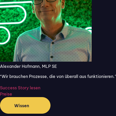
unkompliziert
digitalisieren
mit Flixcheck.
30 Tage kostenlos
Jetzt starten
und unverbindlich
testen, ohne
automatische
Verlängerung und
Alexander Hofmann, MLP SE
ohne Angabe von
Kreditkartendaten.
“Wir brauchen Prozesse, die von überall aus funktionieren.
Success Story lesen
Preise
Wissen