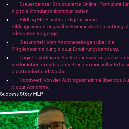
Ihnen leicht, Ihre Kundenzufriedenheit zu
Steuerberater
Strukturierte Online-Formulare für
verbessern. Optimieren Sie Ihre Prozesse,
digitale Mandantenkommunikation.
vereinfachen Sie die Kommunikation und
Bildung
Mit Flixcheck digitalisieren
steigern Sie die Produktivität Ihrer Abläufe –
Bildungseinrichtungen ihre Kommunikation entlang al
alles DSGVO-konform und ohne technischen
relevanten Vorgänge.
Aufwand. Probieren Sie Flixcheck
30 Tage
Gesundheit
Vom Anamnesebogen über die
kostenlos
aus und erleben Sie selbst, wie
Mitgliedsanmeldung bis zur Ernährungsberatung.
einfach Kundenkommunikation sein kann!
Logistik
Verkürzen Sie Retourenzeiten, reduziere
Reklamationen und sparen Stunden manueller Erfass
pro Standort und Woche.
Inhaltsverzeichnis
Handwerk
Von der Auftragsannahme über das A
bis zur Abnahme.
Success Story MLP
Online
Formulare