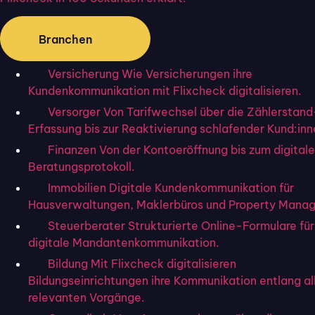
Dienstleistungen
Branchen
Die Grundlage der Kundenzufriedenheit bildet die
Qualität Ihrer Leistungen. Selbst mit der besten
Versicherung
Wie Versicherungen ihre
Servicequalität
können Mängel oder Fehler bei einem
Kundenkommunikation mit Flixcheck digitalisieren.
Produkt das Vertrauen erheblich schädigen.
Versorger
Von Tarifwechsel über die Zählerstand
Beispiel
: Stellen Sie sich vor, Sie kaufen ein technisches
Erfassung bis zur Reaktivierung schlafender Kund:inn
Gerät. Wenn es gut funktioniert und langlebig ist, steigt
Finanzen
Von der Kontoeröffnung bis zum digital
Ihre Zufriedenheit. Fällt es jedoch nach kurzer Zeit aus,
Beratungsprotokoll.
werden Sie vermutlich kein weiteres Produkt dieser Marke
Immobilien
Digitale Kundenkommunikation für
erwerben.
Hausverwaltungen, Maklerbüros und Property Manag
Steuerberater
Strukturierte Online-Formulare für
digitale Mandantenkommunikation.
Kommunikation und
Bildung
Mit Flixcheck digitalisieren
Bildungseinrichtungen ihre Kommunikation entlang al
Serviceverfügbarkeit
relevanten Vorgänge.
Eine
klare und direkte Kommunikation
ist unverzichtbar.