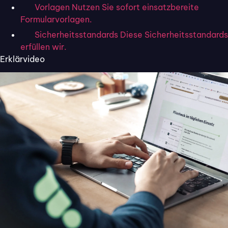
Vorlagen
Nutzen Sie sofort einsatzbereite
Formularvorlagen.
Sicherheitsstandards
Diese Sicherheitsstandards
erfüllen wir.
Erklärvideo
27. November 2024
Tugay.Bilir
Haben Sie schon einmal darüber
nachgedacht, wie sich unzufriedene
Kund:innen auf Ihr Unternehmen auswirken
können? Mangelnde Erreichbarkeit,
komplizierte Prozesse oder unklare
Kommunikation führen nicht nur zu
negativen Erfahrungen, sondern auch zu