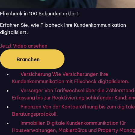
einem Verlust an Vertrauen. Unzufriedene
Kund:innen wechseln oft zur Konkurrenz und
Flixcheck in 100 Sekunden erklärt!
teilen ihre schlechten Erlebnisse in sozialen
Erfahren Sie, wie Flixcheck Ihre Kundenkommunikation
Netzwerken oder durch schlechte
digitalisiert.
Bewertungen – mit weitreichenden Folgen
für Ihr Image und Ihren Umsatz.
Jetzt Video ansehen
Im Gegensatz dazu haben zufriedene
Branchen
Kund:innen eine enorm positive Wirkung. Sie
kaufen häufiger, bleiben Ihrem Unternehmen
Versicherung
Wie Versicherungen ihre
treu und empfehlen Ihre Produkte oder
Kundenkommunikation mit Flixcheck digitalisieren.
Dienstleistungen weiter. In diesem Beitrag
Versorger
Von Tarifwechsel über die Zählerstand
geben wir Ihnen daher zehn Tipps und alles
Erfassung bis zur Reaktivierung schlafender Kund:inn
weitere Nötige mit auf den Weg, damit es
Finanzen
Von der Kontoeröffnung bis zum digital
mit der Zufriedenheit Ihrer Kund:innen
Beratungsprotokoll.
klappt.
Immobilien
Digitale Kundenkommunikation für
Die digitale Lösung von Flixcheck macht es
Hausverwaltungen, Maklerbüros und Property Manag