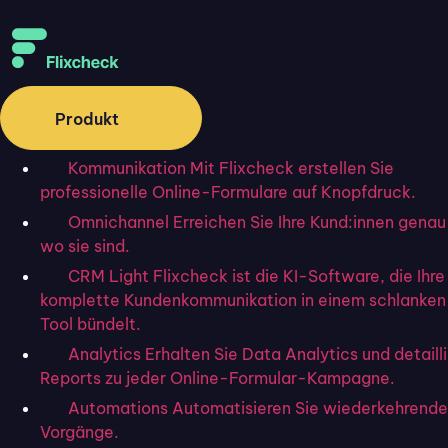
Produkt
Kommunikation
Mit Flixcheck erstellen Sie
Kundenservice
professionelle Online-Formulare auf Knopfdruck.
Kundenzufriedenheit
Omnichannel
Erreichen Sie Ihre Kund:innen genau
steigern: 10 Tipps
wo sie sind.
CRM Light
Flixcheck ist die KI-Software, die Ihre
komplette Kundenkommunikation in einem schlanke
Tool bündelt.
Startseite
»
Blog
»
Kundenzufriedenheit steigern: 10 Tipps
Analytics
Erhalten Sie Data Analytics und detaill
Reports zu jeder Online-Formular-Kampagne.
Automations
Automatisieren Sie wiederkehrende
Vorgänge.