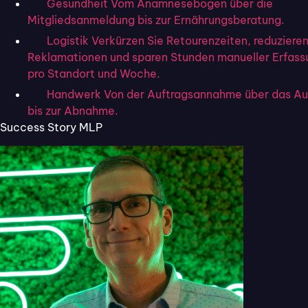
Gesundheit
Vom Anamnesebogen über die
Ob über E-Mail, Telefon oder Social Media – Kund:innen
Mitgliedsanmeldung bis zur Ernährungsberatung.
erwarten schnelle und kompetente Antworten auf ihre
Logistik
Verkürzen Sie Retourenzeiten, reduziere
Fragen oder Probleme. Lange Reaktionszeiten oder
Reklamationen und sparen Stunden manueller Erfass
unhöfliche Antworten hingegen sind große Ärgernisse.
pro Standort und Woche.
Handwerk
Von der Auftragsannahme über das A
Beispiele für optimale Kommunikation:
bis zur Abnahme.
Success Story MLP
Ein Customer Service, der innerhalb von 24 Stunden
antwortet
Klare Anleitungen oder FAQs auf Ihrer Website
Benutzerfreundlichkeit von
Prozessen
Egal, ob beim Einkauf, der Reklamation oder der
Kontaktaufnahme: Prozesse sollten einfach, verständlich