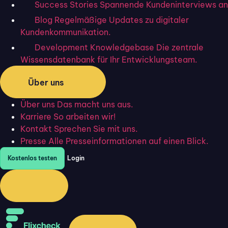
Success Stories
Spannende Kundeninterviews an
Blog
Regelmäßige Updates zu digitaler
Definition: Was bedeutet
Kundenkommunikation.
Development Knowledgebase
Die zentrale
Kundenzufriedenheit?
Wissensdatenbank für Ihr Entwicklungsteam.
Kundenzufriedenheit (englisch
Customer Satisfaction
)
Über uns
beschreibt, wie gut die Produkte, Dienstleistungen und
Interaktionen eines Unternehmens die Erwartungen der
Über uns
Das macht uns aus.
Kund:innen erfüllen oder übertreffen. Dabei geht es nicht
Karriere
So arbeiten wir!
nur um die reine Produktqualität,
sondern auch um das
Kontakt
Sprechen Sie mit uns.
Presse
Alle Presseinformationen auf einen Blick.
Gesamterlebnis
, das den Kund:innen auf die eine oder
die andere Weise im Gedächtnis bleibt.
Kostenlos testen
Login