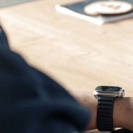
10 Low-Code-P
16. August 2023
Programmierer:innen sind
von Fachkräften aus dem A
Digitalisierungsnachfra
entwickelt, die dabei hel
Programmierkenntnissen er
Der Trend geht zum “Konfi
sowie oftmals langwierig
Code-Plattformen lassen
eigenem Programmcode Ges
Plattformen vor.