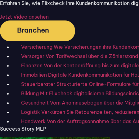
Erfahren Sie, wie Flixcheck Ihre Kundenkommunikation digit
Begeistert Ihre Kund:in
Ist zu 100% DSGVO kon
Jetzt Video ansehen
30 Tage kostenlos testen
Branchen
Versicherung
Wie Versicherungen ihre Kundenkomm
Versorger
Von Tarifwechsel über die Zählerstand
Finanzen
Von der Kontoeröffnung bis zum digitale
Immobilien
Digitale Kundenkommunikation für Ha
Steuerberater
Strukturierte Online-Formulare fü
Bildung
Mit Flixcheck digitalisieren Bildungseinr
Gesundheit
Vom Anamnesebogen über die Mitglie
Logistik
Verkürzen Sie Retourenzeiten, reduzier
Flixcheck – die
Handwerk
Von der Auftragsannahme über das Au
Low-Code-Plattformen ver
Success Story MLP
maßgeschneiderte, digital