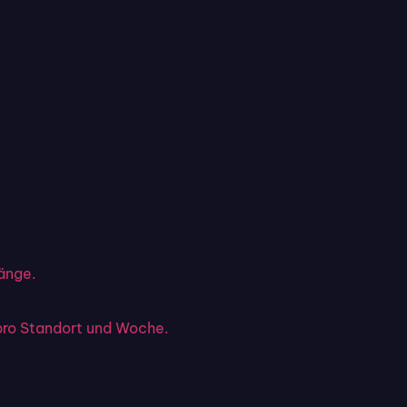
gänge.
pro Standort und Woche.
rmen
 3 oder 4 Klicks die