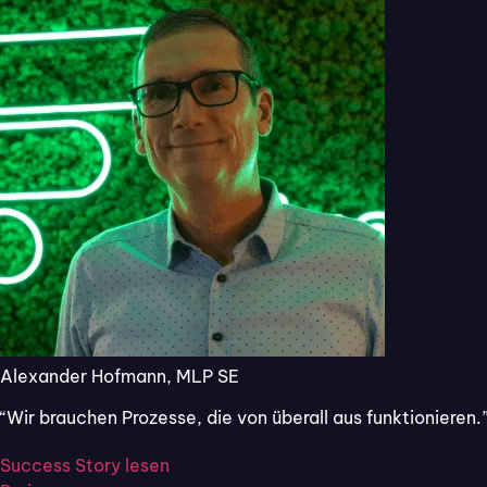
Zweifelsohne ist Low-Cod
nur
kostengünstigere Alt
Weiterlesen:
Wie Sie
ein
Lösung ganz ohne
Der
wesentliche Untersc
darin, dass Anwender:inne
kommen, digitale Anwendu
Flixcheck ist eine Weba
benötigen überhaupt ke
können beispielsweise D
Alexander Hofmann, MLP SE
werden.
“Wir brauchen Prozesse, die von überall aus funktionieren.
Sehen Sie im Video, wie S
Success Story lesen