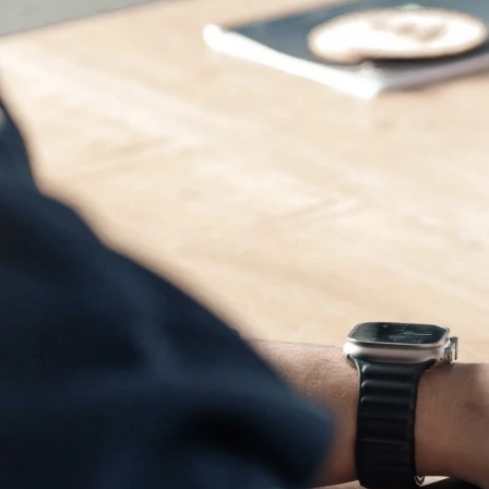
Low-Code-Standard
am
Was be
Genau
wie Flixcheck si
Baukastensystem
lassen
Vorteil liegt darin, dass 
Vielfältige Anwen
Die Anwendungsbeispiele 
Schadensmeldungen bis z
ist mit Flixcheck möglich.
No-Code-Plattformen mac
für KMU als klarer Wettbe