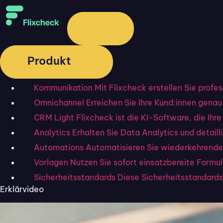
Was bedeutet 
Low-Code meint das Erst
Programmieraufwand.
Produkt
Low-Code setzt entspre
einfaches Zusammenklick
Kommunikation
Mit Flixcheck erstellen Sie profe
Anwendung zu “programmi
Omnichannel
Erreichen Sie Ihre Kund:innen genau 
Codingmaßnahmen.
CRM Light
Flixcheck ist die KI-Software, die I
Low-Code-Plattfo
Analytics
Erhalten Sie Data Analytics und detai
Automations
Automatisieren Sie wiederkehrende
Die Low-Code-Methode be
Vorlagen
Nutzen Sie sofort einsatzbereite Formu
beschreibt lediglich die 
in der Plattform notwendig
Sicherheitsstandards
Diese Sicherheitsstandards 
Erklärvideo
Jedoch wird das
Einstieg
Low-Code-Plattformen in