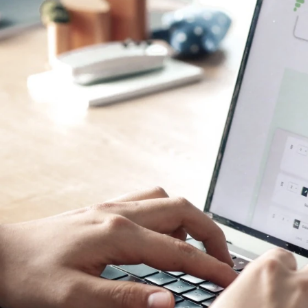
lattformen im Überblick
 entweder nicht am Markt verfügbar, oder nicht b
usland scheitert häufig an zu viel Bürokratie. Auf
ge von Unternehmen haben Anbieter verschiedene
fen, digitale Applikationen von Mitarbeiter:innen mi
stellen zu lassen.
gurieren statt Programmieren” und stellt eine Alter
en Entwicklungszyklen durch Software-Entwickler:
 sich über eine grafische Oberfläche sowie mit D
chäftslogiken erstellen. In diesem Beitrag stel