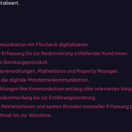
alisiert.
nen
form
unikation mit Flixcheck digitalisieren.
-Erfassung bis zur Reaktivierung schlafender Kund:innen.
n Beratungsprotokoll.
usverwaltungen, Maklerbüros und Property Manager.
r die digitale Mandantenkommunikation.
ichtungen ihre Kommunikation entlang aller relevanten Vor
dsanmeldung bis zur Ernährungsberatung.
en Reklamationen und sparen Stunden manueller Erfassung 
 Alternative zu Low-Code-Plattfo
fmaß bis zur Abnahme.
sprechen viel und erzeugen den Eindruck, dass mit
e Applikation von Laien zu erstellen sei.