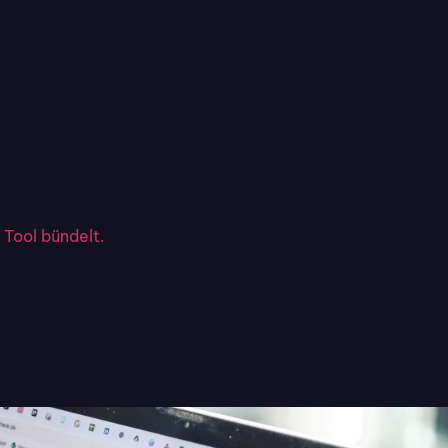
mit wenig
s
und ermöglicht, durch
arebausteine zu einer
rch geringe
 Tool bündelt.
 Aufwand
lität, sondern
Erstellung der Applikation
urch jeden Anbieter von
keinen einheitlichen