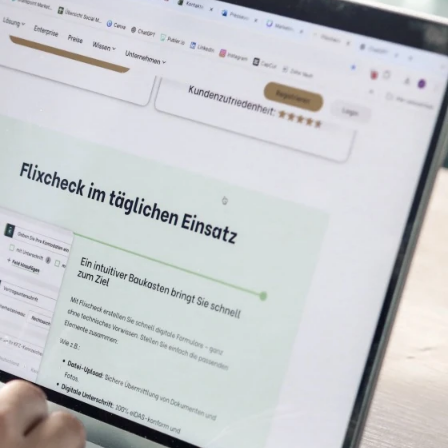
de?
ienbar
. Wie in einem
ellen. Der besondere
sind.
en über
Datei-Upload – all das
flüssig
, was sich gerade
in den Einsparungen von