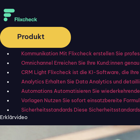
Produkt
Kommunikation
Mit Flixcheck erstellen Sie profe
Omnichannel
Erreichen Sie Ihre Kund:innen genau 
CRM Light
Flixcheck ist die KI-Software, die I
Analytics
Erhalten Sie Data Analytics und detai
Automations
Automatisieren Sie wiederkehrende
Vorlagen
Nutzen Sie sofort einsatzbereite Formu
Sicherheitsstandards
Diese Sicherheitsstandards 
Erklärvideo
Startseite
»
Blog
»
10 Low-Code-