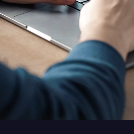
ür 30 Tage kostenlos aus.
auschen Sie
 Kund:innen
aus.
sten