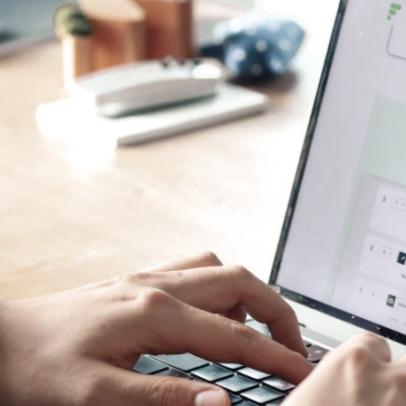
 Markt.
deutet No-Co
nd No-Code-Plattformen über Drag-and-Drop bed
 sich digitale Anwendungen individuell zusammenst
dafür gar
keine Programmierkenntnisse notwendig
dungsmöglichkeiten
sind vielfältig und reichen von Terminbestätigung
um automatisierten Dokumentenversand oder dem 
hen die manuelle Codeerstellung komplett über
werbsvorteil erweisen kann. Diese liegen bedingt 