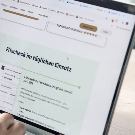
ezahlbar. Zuwanderung
grund der hohen
 Low-Code-Plattformen
t geringen oder keinen
native zu kostspieligen
innen dar. Mit Low-
rag-and-Drop und wenig
len wir 10 Low-Code-