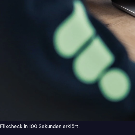
Probieren Sie Flixcheck f
Inhaltsverzeichnis
Mit Flixcheck t
Daten mit Ihren
einfach digital 
Flixcheck in 100 Sekunden erklärt!
Spart Zeit und Portoko